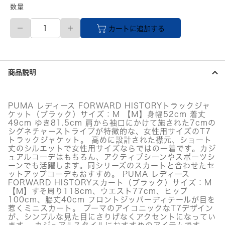
数量
レ
カートに追加する
デ
ィ
ー
ス
ア
商品説明
パ
レ
ル
福
PUMA レディース FORWARD HISTORYトラックジャ
袋
ケット（ブラック）サイズ：M 【Ｍ】身幅52cm 着丈
個
49cm ゆき81.5cm 肩から袖口にかけて施された7cmの
シグネチャーストライプが特徴的な、女性用サイズのT7
トラックジャケット。 高めに設計された襟元、ショート
丈のシルエットで女性用サイズならではの一着です。カジ
ュアルコーデはもちろん、アクティブシーンやスポーツシ
ーンでも活躍します。同シリーズのスカートと合わせたセ
ットアップコーデもおすすめ。 PUMA レディース
FORWARD HISTORYスカート（ブラック）サイズ：M
【M】すそ周り118cm、ウエスト77cm、ヒップ
100cm、脇丈40cm フロントジッパーディテールが目を
惹くミニスカート。 プーマのアイコニックなT7デザイン
が、シンプルな見た目にさりげなくアクセントになってい