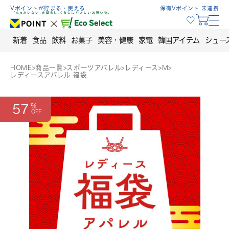
Skip
Vポイントが貯まる・使える
保有Vポイント 未連携
to
content
新着
食品
飲料
お菓子
美容・健康
家電
韓国アイテム
シュー
HOME
>
商品一覧
>
スポーツアパレル
>
レディース
>
M
>
レディースアパレル 福袋
57