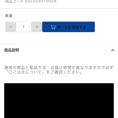
商品コード 202203010029
数量
【メ
カートに追加する
ー
カ
ー
直
送
商品説明
品】
霧
島
豚
通常の商品と配送方法・お届け時間が異なりますので必ず
ヒ
「〇ご注文について」をご確認ください。
レ
500g
前
後
個