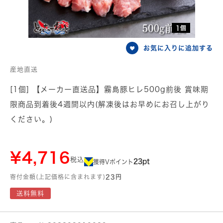
1個
お気に入りに追加する
産地直送
[1個] 【メーカー直送品】霧島豚ヒレ500g前後 賞味期
限商品到着後4週間以内(解凍後はお早めにお召し上がり
ください。)
¥4,716
税込
23pt
獲得Vポイント
寄付金額(上記価格に含まれます)
23円
送料無料