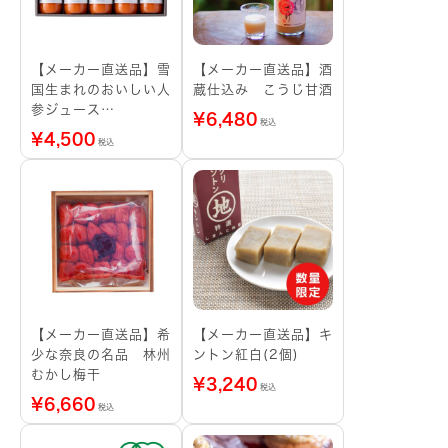
【メーカー直送品】雪
【メーカー直送品】酒
国生まれのおいしい人
蔵仕込み こうじ甘酒
参ジュース
¥
6,480
税込
350mL×5本
¥
4,500
税込
【メーカー直送品】希
【メーカー直送品】キ
少な奈良の名品 林州
ントン紅白(2個)
むかし梅干
¥
3,240
税込
¥
6,660
税込