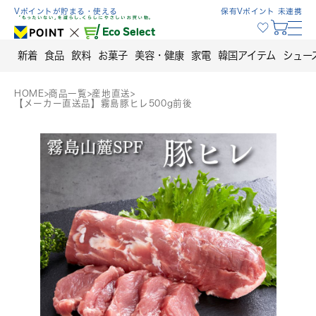
Skip
Vポイントが貯まる・使える
保有Vポイント 未連携
to
content
新着
食品
飲料
お菓子
美容・健康
家電
韓国アイテム
シュー
HOME
>
商品一覧
>
産地直送
>
【メーカー直送品】霧島豚ヒレ500g前後