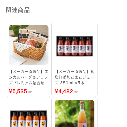
関連商品
【メーカー直送品】エ
【メーカー直送品】食
シカルバーグ＆シェフ
塩無添加とまとジュー
ズプレミアム詰合せ
ス 350mL×5本
¥
5,535
¥
4,482
税込
税込