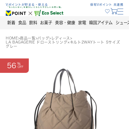
Skip
Vポイントが貯まる・使える
保有Vポイント 未連携
to
content
新着
食品
飲料
お菓子
美容・健康
家電
韓国アイテム
シュー
HOME
>
商品一覧
>
バッグ
>
レディース
>
LA BAGAGERIE ドローストリング×キルト2WAYトート Sサイズ
グレー
56