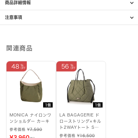
イ
商品詳細情報
ズ
グ
レ
注意事項
ー
個
関連商品
48
56
1個
1個
MONICA ナイロンワ
LA BAGAGERIE ド
ンショルダー カーキ
ローストリング×キル
ト2WAYトート Sサ
参考価格 ¥
7,590
イズ カーキ
参考価格 ¥
16,500
¥
3,960