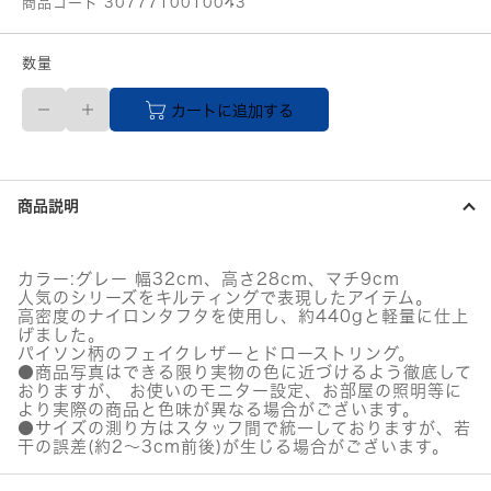
商品コード 3077710010043
数量
LA
カートに追加する
BAGAGERIE
ド
ロ
ー
ス
商品説明
ト
リ
ン
グ
カラー:グレー 幅32cm、高さ28cm、マチ9cm
×
人気のシリーズをキルティングで表現したアイテム。
キ
高密度のナイロンタフタを使用し、約440gと軽量に仕上
ル
げました。
ト
パイソン柄のフェイクレザーとドローストリング。
●商品写真はできる限り実物の色に近づけるよう徹底して
2WAY
おりますが、 お使いのモニター設定、お部屋の照明等に
ト
より実際の商品と色味が異なる場合がございます。
ー
●サイズの測り方はスタッフ間で統一しておりますが、若
ト
干の誤差(約2～3cm前後)が生じる場合がございます。
S
サ