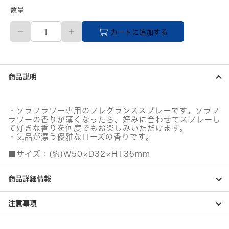
数量
Sola
カートに追加する
Flower（ソ
ラ
フ
ラ
ワ
商品説明
ー）
ソ
ラ
リ
・ソラフラワー専用のフレグランススプレーです。ソラフ
フ
ラワーの香りが薄くなったら、好みに合わせてスプレーし
レ
て好きな香りを何度でもお楽しみいただけます。
ッ
・気品が漂う優雅なローズの香りです。
シ
■サイズ：(約)W50×D32×H135mm
ャ
ー
ミ
商品詳細情報
ス
ト
プ
注意事項
レ
シ
ャ