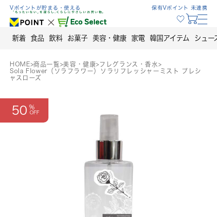
Skip
Vポイントが貯まる・使える
保有Vポイント 未連携
to
content
新着
食品
飲料
お菓子
美容・健康
家電
韓国アイテム
シュー
HOME
>
商品一覧
>
美容・健康
>
フレグランス・香水
>
Sola Flower（ソラフラワー）ソラリフレッシャーミスト プレシ
ャスローズ
50