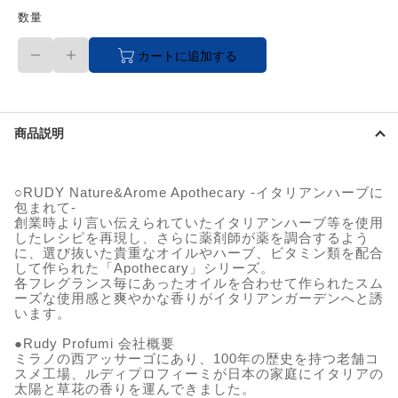
数量
ル
カートに追加する
デ
ィ
(Rudy)
ナ
チ
商品説明
ュ
ー
ル
＆
○RUDY Nature&Arome Apothecary -イタリアンハーブに
ア
包まれて-
ロ
創業時より言い伝えられていたイタリアンハーブ等を使用
マ
したレシピを再現し、さらに薬剤師が薬を調合するよう
ア
に、選び抜いた貴重なオイルやハーブ、ビタミン類を配合
して作られた「Apothecary」シリーズ。
ポ
各フレグランス毎にあったオイルを合わせて作られたスム
セ
ーズな使用感と爽やかな香りがイタリアンガーデンへと誘
カ
います。
リ
ー
●Rudy Profumi 会社概要
ボ
ミラノの西アッサーゴにあり、100年の歴史を持つ老舗コ
デ
スメ工場、ルディプロフィーミが日本の家庭にイタリアの
ィ
太陽と草花の香りを運んできました。
ウ