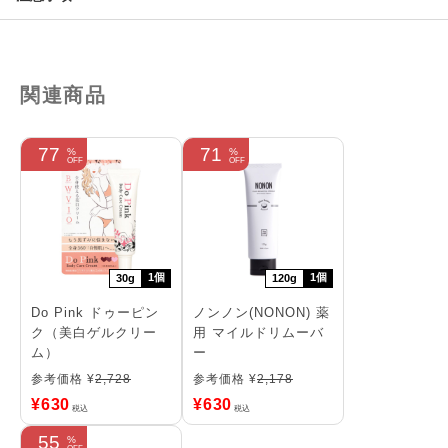
関連商品
77
71
1個
1個
30g
120g
Do Pink ドゥーピン
ノンノン(NONON) 薬
ク（美白ゲルクリー
用 マイルドリムーバ
ム）
ー
参考価格 ¥
2,728
参考価格 ¥
2,178
¥
630
¥
630
税込
税込
55