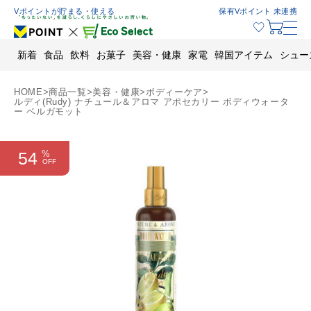
Skip
Vポイントが貯まる・使える
保有Vポイント 未連携
to
content
新着
食品
飲料
お菓子
美容・健康
家電
韓国アイテム
シュー
HOME
>
商品一覧
>
美容・健康
>
ボディーケア
>
ルディ(Rudy) ナチュール＆アロマ アポセカリー ボディウォータ
ー ベルガモット
54