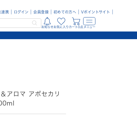
未連携
ログイン
会員登録
初めての方へ
Vポイントサイト
お知らせ
お気に入り
カート0点
メニュー
ール＆アロマ アポセカリ
0ml