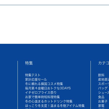
特集
カテ
特集テスト
飲料
家計応援セール
産地直
冬に頼れる韓国コスメ特集
スポー
毎月第４金曜日おトクな3DAYS
バッグ
イチゼロプライス祭り
シュー
お家で簡単時短料理特集
食品
冬の心温まるホットドリンク特集
お菓子
ほっこり冬支度！温まる冬物アイテム特集
家電