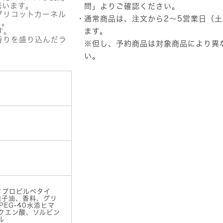
ア
誘います。
問」
よりご確認ください。
ロ
プリコットカーネル
通常商品は、注文から2～5営業日（
マ
ス。
ア
す。
ます。
ポ
香りを盛り込んだラ
※但し、予約商品は対象商品により異
セ
い。
カ
リ
ー
ハ
ン
ド
ウ
ォ
ッ
シ
ュ
ロ
ー
ズ
個
ドプロピルベタイ
種子油、香料、グリ
EG-40水添ヒマ
クエン酸、ソルビン
ル