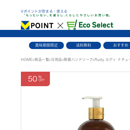
Skip
to
Vポイントが貯まる・使える
content
賞味期限間近
送料無料
おすすめ
HOME
>
商品一覧
>
日用品
>
除菌ハンドソープ
>
Rudy ルディ ナチ
50