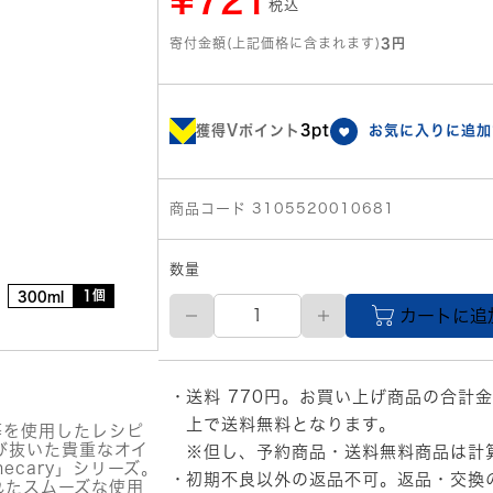
¥721
税込
寄付金額(上記価格に含まれます)
3円
獲得Vポイント
3pt
お気に入りに追加
商品コード 3105520010681
数量
1個
300ml
Rudy
カートに追
ル
デ
ィ
ナ
送料 770円。お買い上げ商品の合計金
チ
ュ
上で送料無料となります。
等を使用したレシピ
ー
び抜いた貴重なオイ
※但し、予約商品・送料無料商品は計
ル
ecary」シリーズ。
初期不良以外の返品不可。返品・交換
＆
れたスムーズな使用