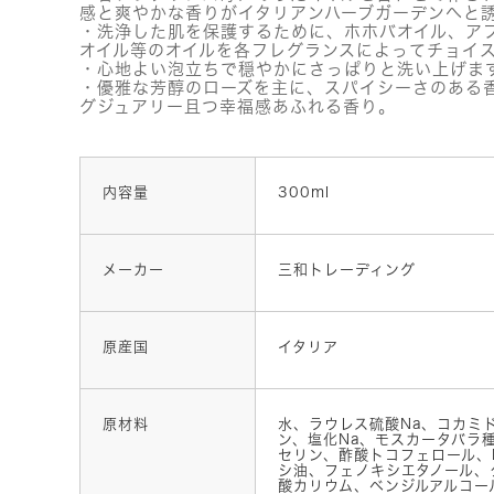
感と爽やかな香りがイタリアンハーブガーデンへと
・洗浄した肌を保護するために、ホホバオイル、ア
オイル等のオイルを各フレグランスによってチョイ
・心地よい泡立ちで穏やかにさっぱりと洗い上げま
・優雅な芳醇のローズを主に、スパイシーさのある
グジュアリー且つ幸福感あふれる香り。
内容量
300ml
メーカー
三和トレーディング
原産国
イタリア
原材料
水、ラウレス硫酸Na、コカミ
ン、塩化Na、モスカータバラ
セリン、酢酸トコフェロール、P
シ油、フェノキシエタノール、
酸カリウム、ベンジルアルコー