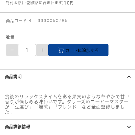
寄付金額(上記価格に含まれます)
10円
商品コード 4113330050785
数量
伊
カートに追加する
藤
園
TULLY’S
COFFEE
BARISTA’S
商品説明
ROAST
キ
リ
マ
食後のリラックスタイムを彩る果実のような華やかで甘い
ン
香りが愉しめる味わいです。タリーズのコーヒーマスター
ジ
が「豆選び」「焙煎」「ブレンド」など全面監修しまし
ャ
た。
ロ
ド
商品詳細情報
リ
ッ