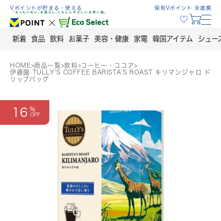
Skip
Vポイントが貯まる・使える
保有Vポイント 未連携
to
content
新着
食品
飲料
お菓子
美容・健康
家電
韓国アイテム
シュー
HOME
>
商品一覧
>
飲料
>
コーヒー・ココア
>
伊藤園 TULLY’S COFFEE BARISTA’S ROAST キリマンジャロ ド
リップバッグ
16