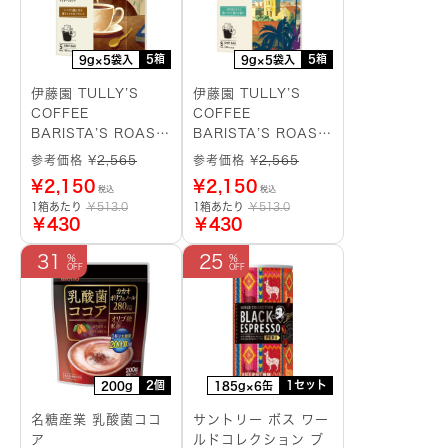
5箱
5箱
9g×5袋入
9g×5袋入
伊藤園 TULLY’S
伊藤園 TULLY’S
COFFEE
COFFEE
BARISTA’S ROAST
BARISTA’S ROAST
マスターブレンド ド
コロンビア ドリップ
参考価格 ¥
2,565
参考価格 ¥
2,565
リップバッグ
バッグ
¥
2,150
¥
2,150
税込
税込
1箱あたり
￥513.0
1箱あたり
￥513.0
￥430
￥430
31
25
2個
1セット
200g
185g×6缶
名糖産業 乳酸菌ココ
サントリー ボス ワー
ア
ルドコレクション ブ