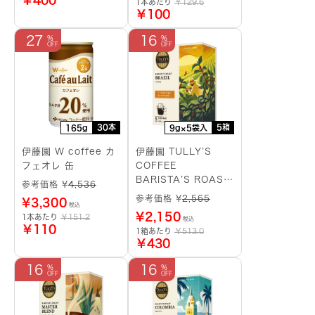
￥400
1本あたり
￥129.6
￥100
27
16
30本
5箱
165g
9g×5袋入
伊藤園 W coffee カ
伊藤園 TULLY’S
フェオレ 缶
COFFEE
BARISTA’S ROAST
参考価格 ¥
4,536
ブラジル ドリップバ
参考価格 ¥
2,565
¥
3,300
税込
ッグ
¥
2,150
1本あたり
￥151.2
税込
￥110
1箱あたり
￥513.0
￥430
16
16