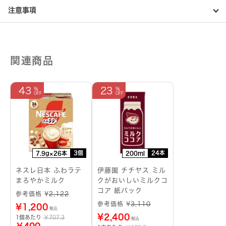
プ
注意事項
バ
ッ
グ
個
関連商品
43
23
3個
24本
7.9g×26本
200ml
ネスレ日本 ふわラテ
伊藤園 チチヤス ミル
まろやかミルク
クがおいしいミルクコ
コア 紙パック
参考価格 ¥
2,122
参考価格 ¥
3,110
¥
1,200
税込
¥
2,400
1個あたり
￥707.3
税込