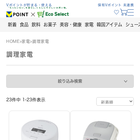
Skip
Vポイントが貯まる・使える
保有Vポイント 未連携
to
content
新着
食品
飲料
お菓子
美容・健康
家電
韓国アイテム
シュー
HOME
>
家電
>
調理家電
調理家電
絞り込み検索
23件中 1-23件表示