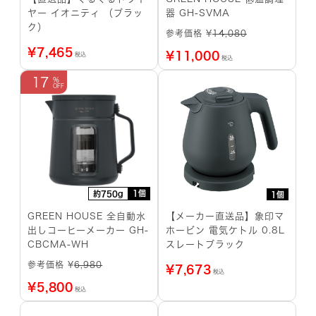
ヤー イオニティ （ブラッ
器 GH-SVMA
ク）
参考価格 ¥
14,080
¥
7,465
¥
11,000
税込
税込
17
1個
約750g
1個
GREEN HOUSE 全自動水
【メーカー直送品】象印マ
出しコーヒーメーカー GH-
ホービン 電気ケトル 0.8L
CBCMA-WH
スレートブラック
参考価格 ¥
6,980
¥
7,673
税込
¥
5,800
税込