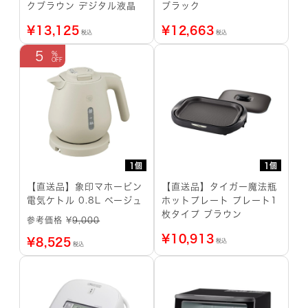
クブラウン デジタル液晶
ブラック
¥
13,125
¥
12,663
税込
税込
5
1個
1個
【直送品】象印マホービン
【直送品】タイガー魔法瓶
電気ケトル 0.8L ベージュ
ホットプレート プレート1
枚タイプ ブラウン
参考価格 ¥
9,000
¥
10,913
¥
8,525
税込
税込