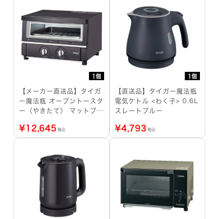
1個
1個
【メーカー直送品】タイガ
【直送品】タイガー魔法瓶
ー魔法瓶 オーブントースタ
電気ケトル <わく子> 0.6L
ー〈やきたて〉 マットブラ
スレートブルー
ック
¥
12,645
¥
4,793
税込
税込