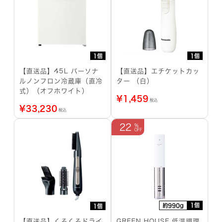
1個
1個
【直送品】45L パーソナ
【直送品】エチケットカッ
ルノンフロン冷蔵庫（直冷
ター （白）
式）（オフホワイト）
¥
1,459
税込
¥
33,230
税込
22
1個
約990g
1個
【直送品】くるくるドライ
GREEN HOUSE 低温調理