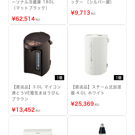
ーソナル冷蔵庫 180L
ッター （シルバー調）
（マットブラック）
¥
9,713
税込
¥
62,514
税込
1個
1個
【直送品】3.0L マイコン
【直送品】スチーム式加湿
沸とうVE電気まほうびん
器 4.0L ホワイト
ブラウン
¥
25,369
税込
¥
13,452
税込