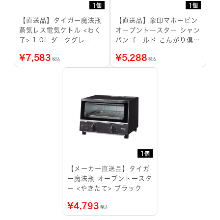
1個
1個
【直送品】タイガー魔法瓶
【直送品】象印マホービン
蒸気レス電気ケトル <わく
オーブントースター シャン
子> 1.0L ダークグレー
パンゴールド こんがり倶楽
部
¥
7,583
¥
5,288
税込
税込
1個
【メーカー直送品】タイガ
ー魔法瓶 オーブントースタ
ー <やきたて> ブラック
¥
4,793
税込