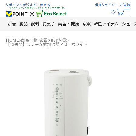
Skip
Vポイントが貯まる・使える
保有Vポイント 未連携
to
content
新着
食品
飲料
お菓子
美容・健康
家電
韓国アイテム
シュー
HOME
>
商品一覧
>
家電
>
調理家電
>
【直送品】スチーム式加湿器 4.0L ホワイト