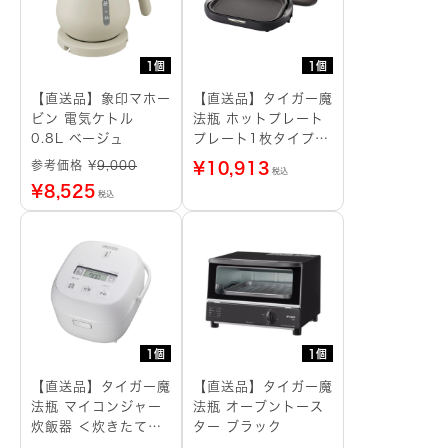
1個
1個
【直送品】象印マホー
【直送品】タイガー魔
ビン 電気ケトル
法瓶 ホットプレート
0.8L ベージュ
プレート1枚タイプ
ブラウン
参考価格 ¥
9,000
¥
10,913
税込
¥
8,525
税込
1個
1個
【直送品】タイガー魔
【直送品】タイガー魔
法瓶 マイコンジャー
法瓶 オーブントース
炊飯器 ＜炊きたて＞
ター ブラック
3合 マットホワイト