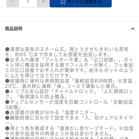
カートに追加する
送
品】
ス
チ
ー
商品説明
ム
式
加
湿
●清潔な蒸気のスチーム式。沸とうさせたきれいな蒸気
器
を、約65 ℃まで冷ましてお部屋を加湿します。
4.0L
●お手入れ簡単「フィルター不要」＆「広口容器」。ポッ
ホ
トと同じ構造を採用する事でフィルターが無く、フッ素加
ワ
工の広口容器でお手入れが簡単です。給水もポットのよう
にふたを開けて注ぐだけです。
イ
●就寝時に便利な長時間加湿「連続加湿約8時間」※室温
ト
20℃、満水時に連続「強」コースで運転した場合。
個
●トリプル安心設計「チャイルドロック」「ふた開閉ロッ
ク」「転倒湯もれ防止構造」
●デュアルセンサーが湿度を自動コントロール「自動加湿
3段階」
●お部屋の状態が分かる「湿度モニター」
●睡眠時間に合わせて設定できる「入、切デュアルタイマ
ー」
●沸とう音を軽減する「湯沸かし音セーブモード」※加湿
中の音や加湿中の再沸とうの音は変わりません。
●運転時間の目安に合わせて給水できる「水位線」つき