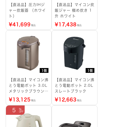
【直送品】圧力IHジ
【直送品】マイコン炊
ャー炊飯器 （ホワイ
飯ジャー 極め炊き 1
ト）
升 ホワイト
¥
41,699
¥
17,438
税込
税込
1個
1個
【直送品】マイコン沸
【直送品】マイコン沸
とう電動ポット 3.0L
とう電動ポット 2.0L
メタリックブラウン
スレートブラック
デジタル液晶
¥
13,125
¥
12,663
税込
税込
5