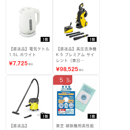
生
ユ
ニ
ッ
ト
個
1個
1個
【直送品】電気ケトル
【直送品】高圧洗浄機
1.5L ホワイト
K 5 プレミアム サイ
レント（東日
¥
7,725
税込
本/50HZ地域用）
¥
98,525
税込
5
1個
1個
【直送品】
東芝 掃除機用高性能