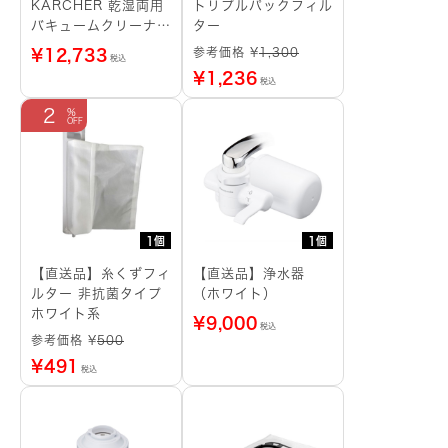
KARCHER 乾湿両用
トリプルパックフィル
バキュームクリーナー
ター
KWD 1
参考価格 ¥
1,300
¥
12,733
税込
¥
1,236
税込
2
1個
1個
【直送品】糸くずフィ
【直送品】浄水器
ルター 非抗菌タイプ
（ホワイト）
ホワイト系
¥
9,000
税込
参考価格 ¥
500
¥
491
税込