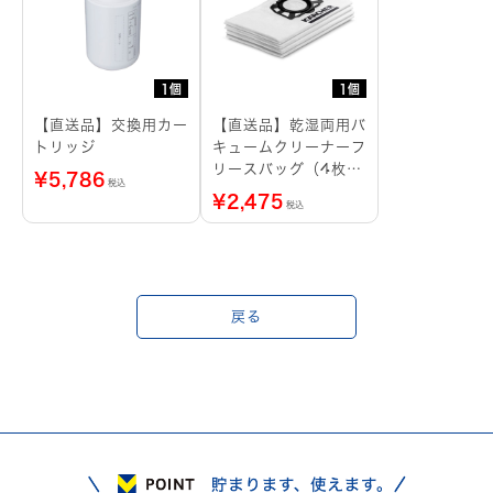
1個
1個
【直送品】交換用カー
【直送品】乾湿両用バ
トリッジ
キュームクリーナーフ
リースバッグ（4枚入
¥
5,786
税込
り） WD 2 Plus、
¥
2,475
税込
WD 3 S用
戻る