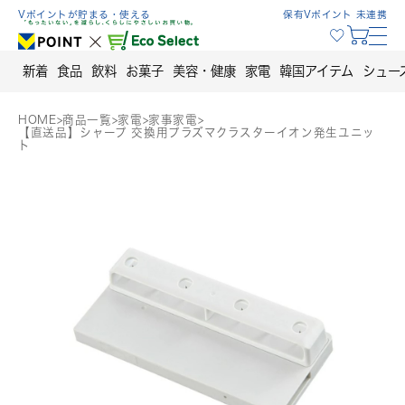
Skip
Vポイントが貯まる・使える
保有Vポイント 未連携
to
content
新着
食品
飲料
お菓子
美容・健康
家電
韓国アイテム
シュー
HOME
>
商品一覧
>
家電
>
家事家電
>
【直送品】シャープ 交換用プラズマクラスターイオン発生ユニッ
ト