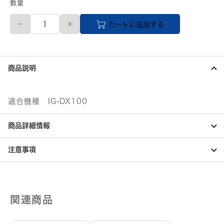
数量
【直
カートに追加する
送
品】
シ
ャ
ー
商品説明
プ
交
換
用
適合機種 IG-DX100
プ
ラ
商品詳細情報
ズ
マ
ク
注意事項
ラ
ス
タ
ー
イ
オ
関連商品
ン
発