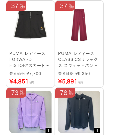
37
37
PUMA レディース
PUMA レディース
FORWARD
CLASSICSリラック
HISTORYスカート
ス スウェットパンツ
（ブラック）サイズ：
（Dark Jasper）サ
参考価格 ¥
7,700
参考価格 ¥
9,350
M
イズ：M
¥
4,851
¥
5,891
税込
税込
73
78
1
1