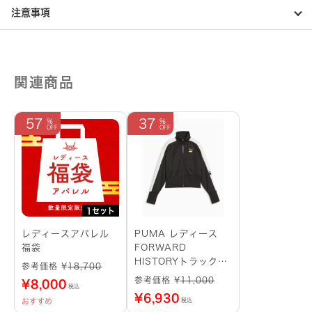
個
注意事項
関連商品
57
37
1セット
レディースアパレル
PUMA レディース
福袋
FORWARD
HISTORYトラックジ
参考価格 ¥
18,700
ャケット（ブラック）
参考価格 ¥
11,000
¥
8,000
税込
サイズ：M
¥
6,930
おすすめ
税込