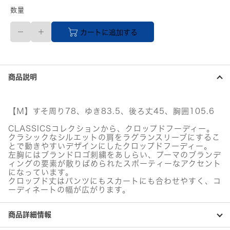
数量
PUMA
カートに追加する
レ
デ
ィ
ー
ス
商品説明
CLASSICS
ク
ロ
ッ
【Ｍ】すそ周り78、ゆき83.5、後ろ丈45、胸囲105.6
プ
ド
CLASSICSコレクションから、クロップドフーディー。
フ
クラシックなシルエットの肩をラグランスリーブにするこ
ー
とで動きやすいデザインにしたクロップドフーディー。
左胸にはブランドロゴ刺繍をあしらい、プーマのブランデ
デ
ィングの要素が散りばめられたスポーティーなアクセント
ィ
になっています。
ー
クロップド丈はパンツにもスカートにも合わせやすく、コ
（Dark
ーディネートの幅が広がります。
Jasper）
サ
イ
商品詳細情報
ズ：
M