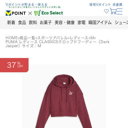
Skip
Vポイントが貯まる・使える
保有Vポイント 未連携
to
content
新着
食品
飲料
お菓子
美容・健康
家電
韓国アイテム
シュー
HOME
>
商品一覧
>
スポーツアパレル
>
レディース
>
M
>
PUMA レディース CLASSICSクロップドフーディー（Dark
Jasper）サイズ：M
37