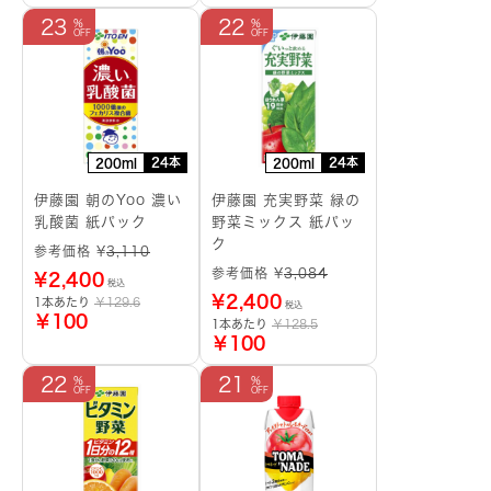
23
22
24本
24本
200ml
200ml
伊藤園 朝のYoo 濃い
伊藤園 充実野菜 緑の
乳酸菌 紙パック
野菜ミックス 紙パッ
ク
参考価格 ¥
3,110
参考価格 ¥
3,084
¥
2,400
税込
¥
2,400
1本あたり
￥129.6
税込
￥100
1本あたり
￥128.5
￥100
22
21