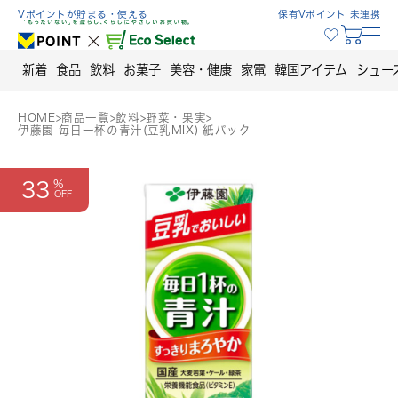
Skip
Vポイントが貯まる・使える
保有Vポイント 未連携
to
content
新着
食品
飲料
お菓子
美容・健康
家電
韓国アイテム
シュー
HOME
>
商品一覧
>
飲料
>
野菜・果実
>
伊藤園 毎日一杯の青汁(豆乳MIX) 紙パック
33