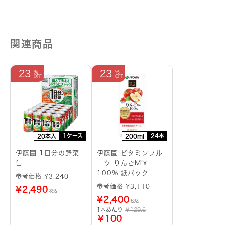
関連商品
23
23
1ケース
24本
20本入
200ml
伊藤園 1日分の野菜
伊藤園 ビタミンフル
缶
ーツ りんごMix
100% 紙パック
参考価格 ¥
3,240
参考価格 ¥
3,110
¥
2,490
税込
¥
2,400
税込
1本あたり
￥129.6
￥100