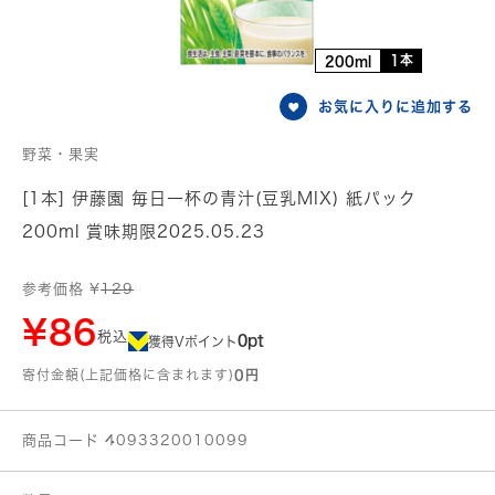
1本
200ml
お気に入りに追加する
野菜・果実
[1本] 伊藤園 毎日一杯の青汁(豆乳MIX) 紙パック
200ml 賞味期限2025.05.23
参考価格 ¥
129
¥86
税込
0pt
獲得Vポイント
寄付金額(上記価格に含まれます)
0円
商品コード 4093320010099