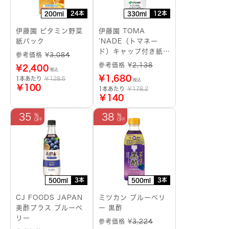
24本
12本
200ml
330ml
伊藤園 ビタミン野菜
伊藤園 TOMA
紙パック
’NADE（トマネー
ド）キャップ付き紙パ
参考価格 ¥
3,084
ック
参考価格 ¥
2,138
¥
2,400
税込
¥
1,680
1本あたり
￥128.5
税込
￥100
1本あたり
￥178.2
￥140
35
38
3本
3本
500ml
500ml
CJ FOODS JAPAN
ミツカン ブルーベリ
美酢プラス ブルーベ
ー 黒酢
リー
参考価格 ¥
3,224