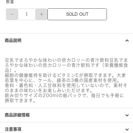
数量
伊
SOLD OUT
藤
園
毎
日
一
商品説明
杯
の
青
汁
豆乳でまろやかな味わいの低カロリーの青汁飲料豆乳でま
(豆
ろやかな味わいの低カロリーの青汁飲料です（栄養機能食
乳
品）。
MIX)
細胞の健康維持を助けるビタミンEが摂取できます。大麦
紙
若葉を中心に、ケール、緑茶の3種の国産素材を使用。
香料・着色料・人工甘味料を使用していないので、素材そ
パ
のままの味わいをお楽しみいただけます。
ッ
飲み切りサイズの200mlの紙パックで、毎日でも手軽に
ク
摂取できます。
個
商品詳細情報
注意事項