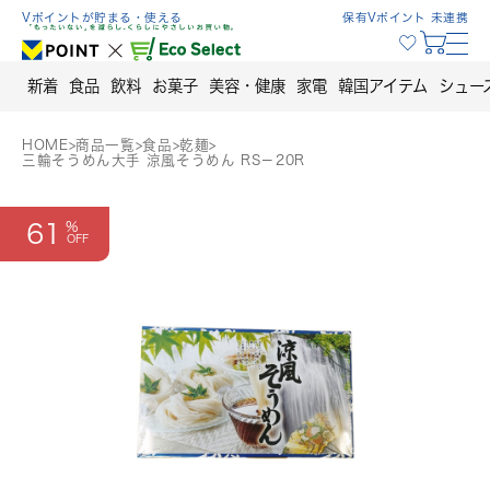
Skip
Vポイントが貯まる・使える
保有Vポイント 未連携
to
content
新着
食品
飲料
お菓子
美容・健康
家電
韓国アイテム
シュー
HOME
>
商品一覧
>
食品
>
乾麺
>
三輪そうめん大手 涼風そうめん RS－20R
61