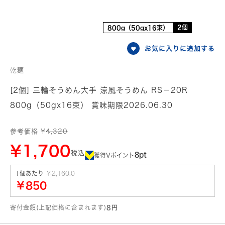
2個
800g（50gx16束）
お気に入りに追加する
乾麺
[2個] 三輪そうめん大手 涼風そうめん RS－20R
800g（50gx16束） 賞味期限2026.06.30
参考価格 ¥
4,320
¥1,700
税込
8pt
獲得Vポイント
1個あたり
￥2,160.0
￥850
寄付金額(上記価格に含まれます)
8円