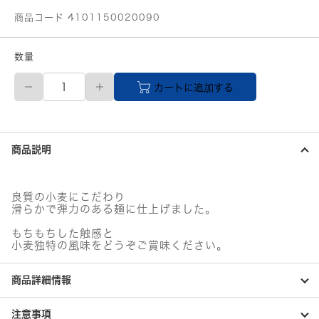
商品コード 4101150020090
数量
三
カートに追加する
輪
そ
う
め
ん
商品説明
大
手
涼
風
良質の小麦にこだわり
そ
滑らかで弾力のある麺に仕上げました。
う
め
もちもちした触感と
ん
小麦独特の風味をどうぞご賞味ください。
RS
－
商品詳細情報
20R
個
注意事項