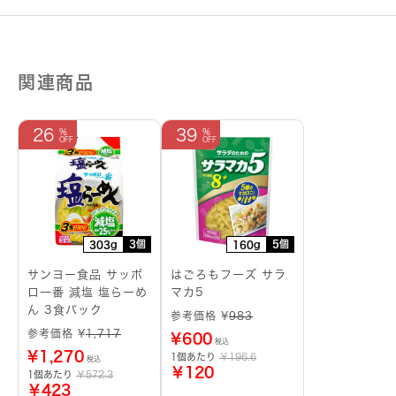
関連商品
26
39
3個
5個
303g
160g
サンヨー食品 サッポ
はごろもフーズ サラ
ロ一番 減塩 塩らーめ
マカ5
ん 3食パック
参考価格 ¥
983
参考価格 ¥
1,717
¥
600
税込
¥
1,270
1個あたり
￥196.6
税込
￥120
1個あたり
￥572.3
￥423