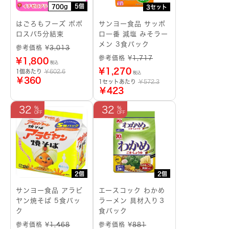
5個
700g
3セット
はごろもフーズ ポポ
サンヨー食品 サッポ
ロスパ5分結束
ロ一番 減塩 みそラー
メン 3食パック
参考価格 ¥
3,013
参考価格 ¥
1,717
¥
1,800
税込
¥
1,270
1個あたり
￥602.6
税込
￥360
1セットあたり
￥572.3
￥423
32
32
2個
2個
サンヨー食品 アラビ
エースコック わかめ
ヤン焼そば 5食パッ
ラーメン 具材入り３
ク
食パック
参考価格 ¥
1,468
参考価格 ¥
881