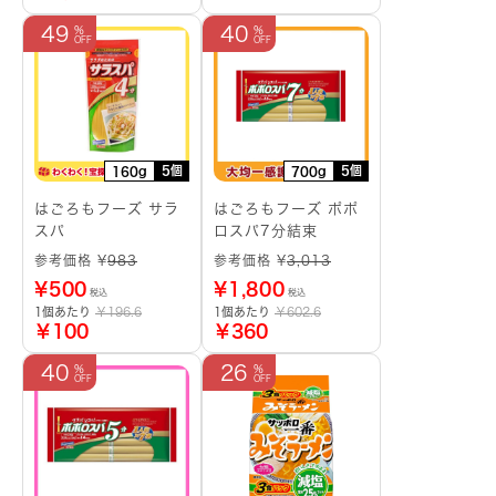
49
40
5個
5個
160g
700g
はごろもフーズ サラ
はごろもフーズ ポポ
スパ
ロスパ7分結束
参考価格 ¥
983
参考価格 ¥
3,013
¥
500
¥
1,800
税込
税込
1個あたり
￥196.6
1個あたり
￥602.6
￥100
￥360
40
26