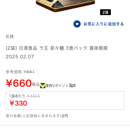
2袋
お気に入りに追加する
乾麺
[2袋] 日清食品 ラ王 担々麺 3食パック 賞味期限
2025.02.07
参考価格 ¥
881
¥660
税込
3pt
獲得Vポイント
1袋あたり
￥440.5
￥330
寄付金額(上記価格に含まれます)
3円