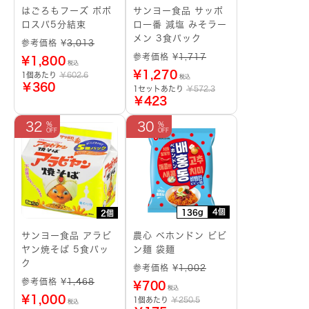
はごろもフーズ ポポ
サンヨー食品 サッポ
ロスパ5分結束
ロ一番 減塩 みそラー
メン 3食パック
参考価格 ¥
3,013
参考価格 ¥
1,717
¥
1,800
税込
¥
1,270
1個あたり
￥602.6
税込
￥360
1セットあたり
￥572.3
￥423
32
30
4個
136g
2個
サンヨー食品 アラビ
農心 ベホンドン ビビ
ヤン焼そば 5食パッ
ン麺 袋麺
ク
参考価格 ¥
1,002
参考価格 ¥
1,468
¥
700
税込
¥
1,000
1個あたり
￥250.5
税込