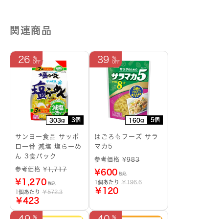
関連商品
26
39
3個
5個
303g
160g
サンヨー食品 サッポ
はごろもフーズ サラ
ロ一番 減塩 塩らーめ
マカ5
ん 3食パック
参考価格 ¥
983
参考価格 ¥
1,717
¥
600
税込
¥
1,270
1個あたり
￥196.6
税込
￥120
1個あたり
￥572.3
￥423
49
40