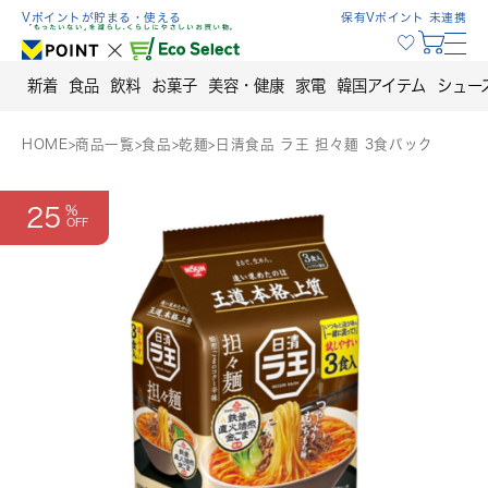
Skip
Vポイントが貯まる・使える
保有Vポイント 未連携
to
content
新着
食品
飲料
お菓子
美容・健康
家電
韓国アイテム
シュー
HOME
>
商品一覧
>
食品
>
乾麺
>
日清食品 ラ王 担々麺 3食パック
25