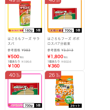
5個
5個
160g
700g
はごろもフーズ サラ
はごろもフーズ ポポ
スパ
ロスパ7分結束
参考価格 ¥
983
参考価格 ¥
3,013
¥
500
¥
1,800
税込
税込
1個あたり
￥196.6
1個あたり
￥602.6
￥100
￥360
40
26
5個
700g
3セット