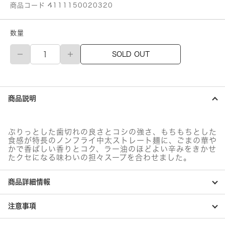
商品コード 4111150020320
数量
日
SOLD OUT
清
食
品
ラ
王
商品説明
担々
麺
3
食
ぷりっとした歯切れの良さとコシの強さ、もちもちとした
パ
食感が特長のノンフライ中太ストレート麺に、ごまの華や
ッ
かで香ばしい香りとコク、ラー油のほどよい辛みをきかせ
ク
たクセになる味わいの担々スープを合わせました。
個
商品詳細情報
注意事項