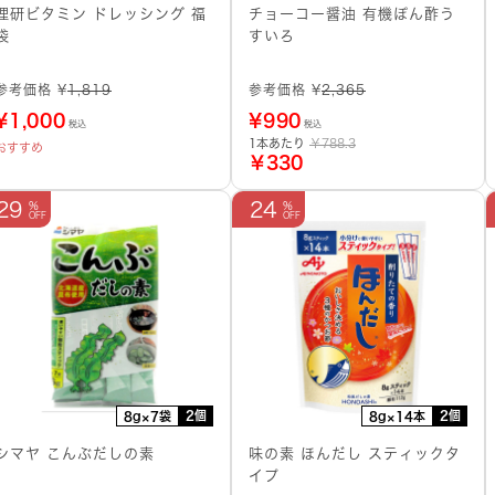
理研ビタミン ドレッシング 福
チョーコー醤油 有機ぽん酢う
袋
すいろ
参考価格 ¥
1,819
参考価格 ¥
2,365
¥
1,000
¥
990
税込
税込
1本あたり
￥788.3
おすすめ
￥330
29
24
2個
2個
8g×7袋
8g×14本
シマヤ こんぶだしの素
味の素 ほんだし スティックタ
イプ