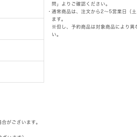
だ
問」
よりご確認ください。
し
通常商品は、注文から2～5営業日（
個
ます。
※但し、予約商品は対象商品により異
い。
場合がございます。