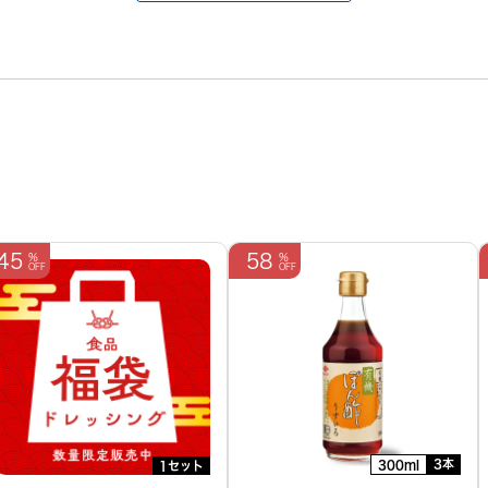
45
58
3本
300ml
1セット