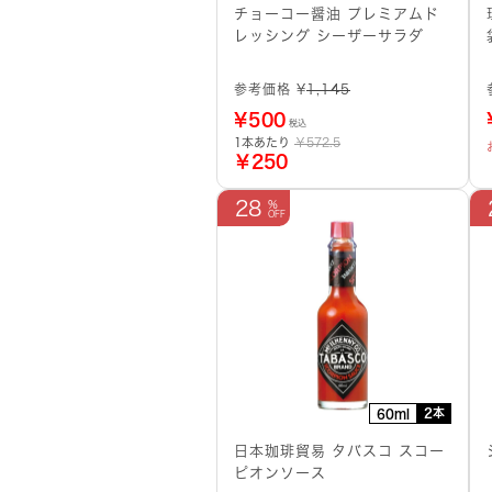
チョーコー醤油 プレミアムド
レッシング シーザーサラダ
参考価格 ¥
1,145
¥
500
税込
1本あたり
￥572.5
￥250
28
2本
60ml
日本珈琲貿易 タバスコ スコー
ピオンソース