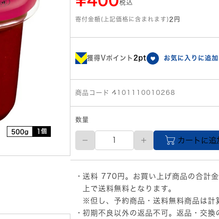
¥400
税込
寄付金額(上記価格に含まれます)
2円
獲得Vポイント
2pt
お気に入りに追加
商品コード 4101110010268
数量
1個
500g
イ
カートに追
チ
ビ
キ
厳
送料 770円。お買い上げ商品の合計金
選
国
上で送料無料となります。
産
※但し、予約商品・送料無料商品は計
生
初期不良以外の返品不可。返品・交換
赤