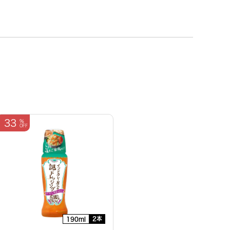
33
2本
190ml