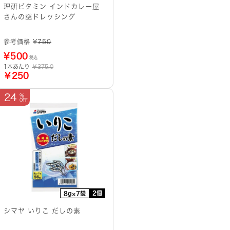
理研ビタミン インドカレー屋
さんの謎ドレッシング
参考価格 ¥
750
¥
500
税込
1本あたり
￥375.0
￥250
24
2個
8g×7袋
シマヤ いりこ だしの素