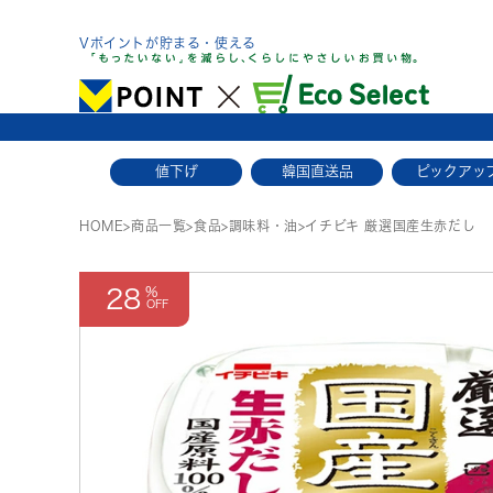
Skip
to
Vポイントが貯まる・使える
content
値下げ
韓国直送品
ピックアッ
HOME
>
商品一覧
>
食品
>
調味料・油
>
イチビキ 厳選国産生赤だし
28