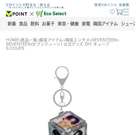
Skip
Vポイントが貯まる・使える
保有Vポイント 未連携
to
content
新着
食品
飲料
お菓子
美容・健康
家電
韓国アイテム
シュー
HOME
>
商品一覧
>
韓国アイテム
>
韓国エンタメ
>
SEVENTEEN
>
SEVENTEEN(セブンティーン) 公式グッズ DIY キューブ
S.COUPS