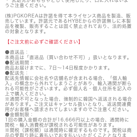
・ 乳幼児がおもちゃとして使用したり、口に入れないよ
うご注意ください。
(株)PGKOREAは許諾を得て本ライセンス商品を製造、販
売しています。許諾元であるHYBEからの許諾無しに本製
品を複製、販売することは固く禁止されており、法的処置
の対象となります。
【ご注文前に必ずご確認ください】
●直送品：
本商品は「直送品（買い合わせ不可）」扱いとなります。
●配送期間：
商品お届けまでに、7日～14日程度かかります。
●配送先：
配送先情報に会社名や店舗名が含まれる場合、「個人輸
入」の概念から外れてしまうことがあり、輸入通関が断ら
れる可能性がございます。必ず個人名・個人住所を記入の
上で購入ください。
※通関不可となった場合、強制的に韓国へ返送される場合
があります。ご注文はキャンセル扱いとなり、返送関連費
用がお客様へ請求されてしまいますのでご注意ください。
●金額制限：
1回の購入金額の合計が16,666円以上の場合、通関時に
関税・輸入消費税が課税される可能性があります。
※関税（課税額）は通関時に確定するものです。関税は商
品の受取り時に着払いでお支払いいただくこととなりま