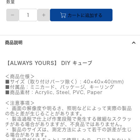
数量
SEVENTEEN(セ
カートに追加する
ブ
ン
テ
ィ
ー
商品説明
ン)
公
式
グ
【ALWAYS YOURS】 DIY キューブ
ッ
ズ
＜商品仕様＞
DIY
■サイズ（取り付けパーツ除く）: 40×40×40(mm)
キ
■付属品：ミニカード、パッケージ、キーリング
ュ
■商品素材：Acrylic, Steel, PVC, Paper
ー
ブ
＜注意事項＞
S.COUPS
・ 画面の解像度や明るさ、照明などによって実際の製品
個
の色と差が生じることがあります。
・ 製造過程で仕上げ作業段階で発生する微細なスクラッ
チがある場合がありますが、不良品ではありません。
・ 製品のサイズは、測定方法によって若干の誤差が生じ
る場合があります。