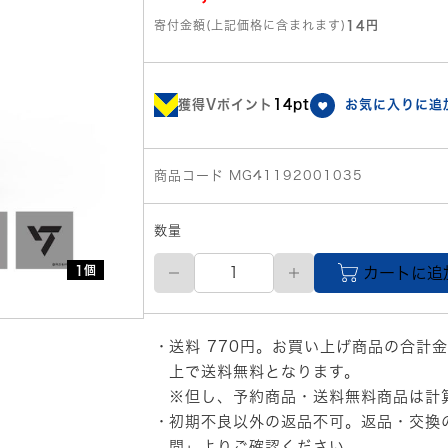
寄付金額(上記価格に含まれます)
14円
獲得Vポイント
14pt
お気に入りに追
商品コード MG41192001035
数量
SEVENTEEN(セ
1個
カートに追
ブ
ン
テ
ィ
送料 770円。お買い上げ商品の合計金
ー
ン)
上で送料無料となります。
公
※但し、予約商品・送料無料商品は計
式
初期不良以外の返品不可。返品・交換
グ
ッ
問」
よりご確認ください。