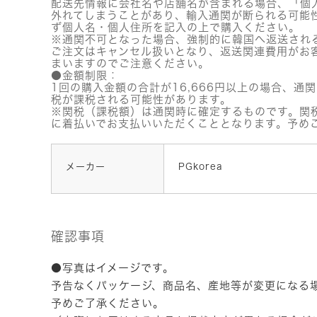
配送先情報に会社名や店舗名が含まれる場合、「個
外れてしまうことがあり、輸入通関が断られる可能
ず個人名・個人住所を記入の上で購入ください。
※通関不可となった場合、強制的に韓国へ返送され
ご注文はキャンセル扱いとなり、返送関連費用がお
まいますのでご注意ください。
●金額制限：
1回の購入金額の合計が16,666円以上の場合、通
税が課税される可能性があります。
※関税（課税額）は通関時に確定するものです。関
に着払いでお支払いいただくこととなります。予め
メーカー
PGkorea
確認事項
●写真はイメージです。
予告なくパッケージ、商品名、産地等が変更になる
予めご了承ください。