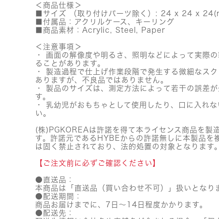
＜商品仕様＞
■サイズ （取り付けパーツ除く）: 24 x 24 x 24(
■付属品：アクリルケース、キーリング
■商品素材：Acrylic, Steel, Paper
＜注意事項＞
・ 画面の解像度や明るさ、照明などによって実際
ることがあります。
・ 製造過程で仕上げ作業段階で発生する微細なス
ありますが、不良品ではありません。
・ 製品のサイズは、測定方法によって若干の誤差
す。
・ 乳幼児がおもちゃとして使用したり、口に入れな
い。
(株)PGKOREAは許諾を得て本ライセンス商品を製
す。許諾元であるHYBEからの許諾無しに本製品を
は固く禁止されており、法的処置の対象となります
【ご注文前に必ずご確認ください】
●直送品：
本商品は「直送品（買い合わせ不可）」扱いとなり
●配送期間：
商品お届けまでに、7日～14日程度かかります。
●配送先：