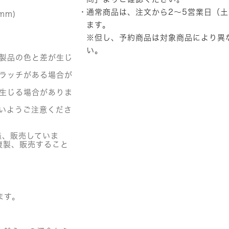
ズ
通常商品は、注文から2～5営業日（
mm)
ミ
ニ
ます。
キ
※但し、予約商品は対象商品により異
ュ
い。
ー
の製品の色と差が生じ
ブ
キ
クラッチがある場合が
ー
リ
が生じる場合がありま
ン
グ
いようご注意くださ
HOSHI
個
造、販売していま
複製、販売すること
。
ます。