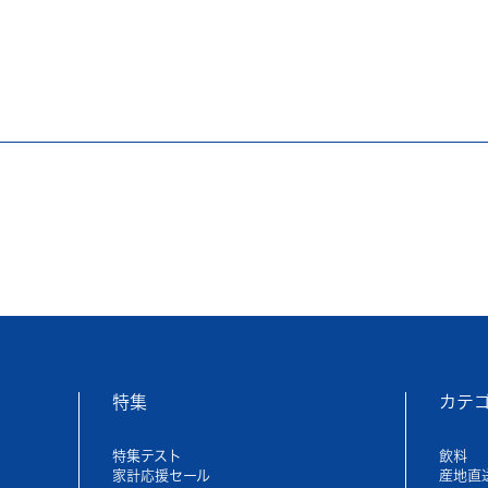
特集
カテ
特集テスト
飲料
家計応援セール
産地直