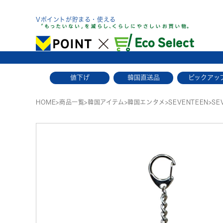
Skip
to
Vポイントが貯まる・使える
content
値下げ
韓国直送品
ピックアッ
HOME
>
商品一覧
>
韓国アイテム
>
韓国エンタメ
>
SEVENTEEN
>
SE