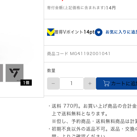
寄付金額(上記価格に含まれます)
14円
獲得Vポイント
14pt
お気に入りに追
商品コード MG41192001041
数量
SEVENTEEN(セ
1個
カートに追
ブ
ン
テ
ィ
送料 770円。お買い上げ商品の合計金
ー
ン)
上で送料無料となります。
公
※但し、予約商品・送料無料商品は計
式
初期不良以外の返品不可。返品・交換
グ
ッ
問」
よりご確認ください。