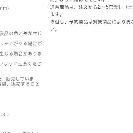
ズ
通常商品は、注文から2～5営業日（
mm)
ミ
ニ
ます。
キ
※但し、予約商品は対象商品により異
ュ
い。
ー
の製品の色と差が生じ
ブ
キ
クラッチがある場合が
ー
リ
が生じる場合がありま
ン
グ
いようご注意くださ
SEUNGKEAN
個
造、販売していま
複製、販売すること
。
ます。