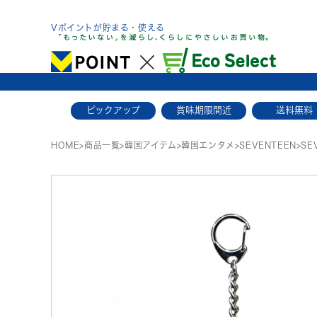
Skip
to
Vポイントが貯まる・使える
content
ピックアップ
賞味期限間近
送料無料
HOME
>
商品一覧
>
韓国アイテム
>
韓国エンタメ
>
SEVENTEEN
>
SE