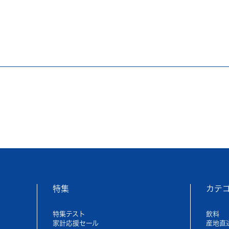
特集
カテ
特集テスト
飲料
家計応援セール
産地直