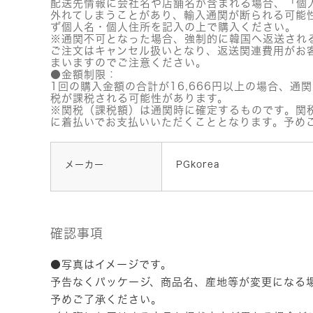
配送先情報に会社名や店舗名が含まれる場合、「個
外れてしまうことがあり、輸入通関が断られる可能
ず個人名・個人住所を記入の上で購入ください。
※通関不可となった場合、強制的に韓国へ返送され
ご注文はキャンセル扱いとなり、返送関連費用がお
まいますのでご注意ください。
●金額制限：
1回の購入金額の合計が16,666円以上の場合、通
税が課税される可能性があります。
※関税（課税額）は通関時に確定するものです。関
に着払いでお支払いいただくこととなります。予め
メーカー
PGkorea
確認事項
●写真はイメージです。
予告なくパッケージ、商品名、産地等が変更になる
予めご了承ください。