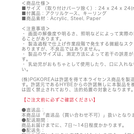
＜商品仕様＞
■サイズ （取り付けパーツ除く）: 24 x 24 x 24(
■付属品：アクリルケース、キーリング
■商品素材：Acrylic, Steel, Paper
＜注意事項＞
・ 画面の解像度や明るさ、照明などによって実際
ることがあります。
・ 製造過程で仕上げ作業段階で発生する微細なス
ありますが、不良品ではありません。
・ 製品のサイズは、測定方法によって若干の誤差
す。
・ 乳幼児がおもちゃとして使用したり、口に入れな
い。
(株)PGKOREAは許諾を得て本ライセンス商品を製
す。許諾元であるHYBEからの許諾無しに本製品を
は固く禁止されており、法的処置の対象となります
【ご注文前に必ずご確認ください】
●直送品：
本商品は「直送品（買い合わせ不可）」扱いとなり
●配送期間：
商品お届けまでに、7日～14日程度かかります。
●配送先：