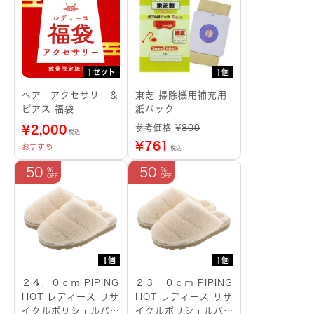
個
1セット
1個
へアーアクセサリー＆
東芝 掃除機用補充用
ピアス 福袋
紙パック
参考価格 ¥
800
¥
2,000
税込
¥
761
おすすめ
税込
50
50
1個
1個
２４．０ｃｍ PIPING
２３．０ｃｍ PIPING
HOT レディース リサ
HOT レディース リサ
イクルポリシェルパミ
イクルポリシェルパミ