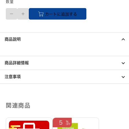
数量
２
カートに追加する
８．
５
ｃ
ｍ
PIPING
商品説明
HOT
メ
ン
ズ
キ
商品詳細情報
ル
テ
注意事項
ィ
ン
グ
ナ
イ
ロ
関連商品
ン
ブ
ー
5
ツ