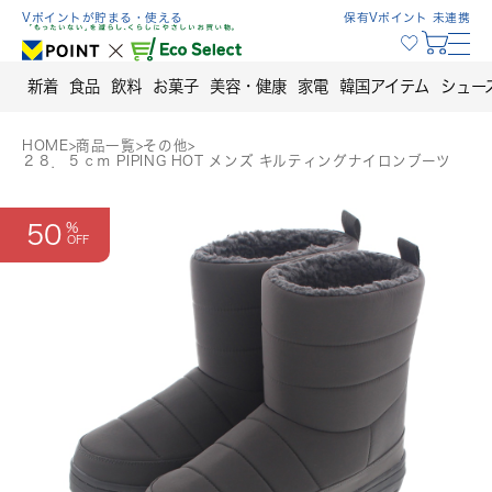
Skip
Vポイントが貯まる・使える
保有Vポイント 未連携
to
content
新着
食品
飲料
お菓子
美容・健康
家電
韓国アイテム
シュー
HOME
>
商品一覧
>
その他
>
２８．５ｃｍ PIPING HOT メンズ キルティングナイロンブーツ
50