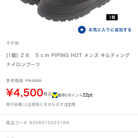
1個
お気に入りに追加する
その他
[1個] ２８．５ｃｍ PIPING HOT メンズ キルティング
ナイロンブーツ
参考価格 ¥
9,000
¥4,500
税込
22pt
獲得Vポイント
寄付金額(上記価格に含まれます)
22円
商品コード 9356510022164