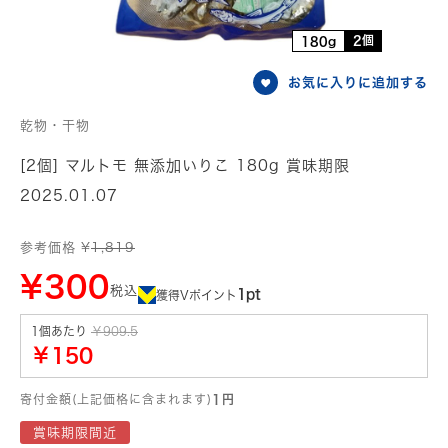
2個
180g
お気に入りに追加する
乾物・干物
[2個] マルトモ 無添加いりこ 180g 賞味期限
2025.01.07
参考価格 ¥
1,819
¥300
税込
1pt
獲得Vポイント
1個あたり
￥909.5
￥150
寄付金額(上記価格に含まれます)
1円
賞味期限間近