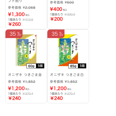
フト削り
参考価格 ¥
600
参考価格 ¥
2,068
¥
400
税込
¥
1,300
1個あたり
￥300.0
税込
￥200
1個あたり
￥413.6
￥260
35
35
5個
5個
60g
85g
オニザキ つきごま金
オニザキ つきごま白
参考価格 ¥
1,852
参考価格 ¥
1,852
¥
1,200
¥
1,200
税込
税込
1個あたり
￥370.4
1個あたり
￥370.4
￥240
￥240