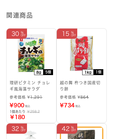
関連商品
30
15
5個
1個
8g
1kg
理研ビタミン チョレ
越の舞 杵つき国産切
ギ風海藻サラダ
り餅
参考価格 ¥
1,291
参考価格 ¥
864
¥
900
¥
734
税込
税込
1個あたり
￥258.2
￥180
32
42