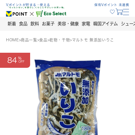
Skip
Vポイントが貯まる・使える
保有Vポイント 未連携
to
content
新着
食品
飲料
お菓子
美容・健康
家電
韓国アイテム
シュー
HOME
>
商品一覧
>
食品
>
乾物・干物
>
マルトモ 無添加いりこ
84