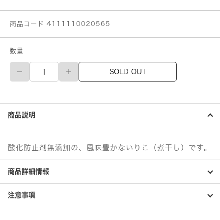
商品コード 4111110020565
数量
マ
SOLD OUT
ル
ト
モ
無
添
商品説明
加
い
り
こ
酸化防止剤無添加の、風味豊かないりこ（煮干し）です。
個
商品詳細情報
注意事項