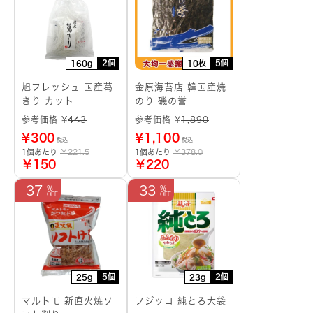
2個
5個
160g
10枚
旭フレッシュ 国産葛
金原海苔店 韓国産焼
きり カット
のり 磯の誉
参考価格 ¥
443
参考価格 ¥
1,890
¥
300
¥
1,100
税込
税込
1個あたり
￥221.5
1個あたり
￥378.0
￥150
￥220
37
33
5個
2個
25g
23g
マルトモ 新直火焼ソ
フジッコ 純とろ大袋