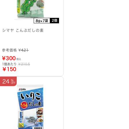
2個
8g×7袋
シマヤ こんぶだしの素
参考価格 ¥
421
¥
300
税込
1個あたり
￥210.5
￥150
24