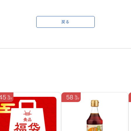
戻る
45
58