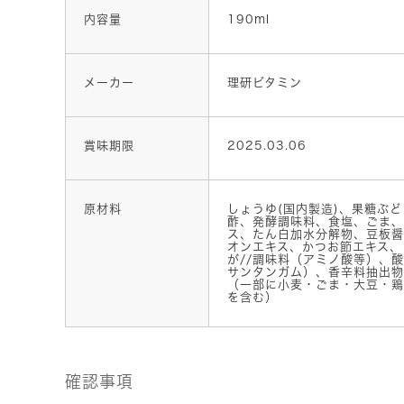
内容量
190ml
メーカー
理研ビタミン
賞味期限
2025.03.06
原材料
しょうゆ(国内製造)、果糖ぶ
酢、発酵調味料、食塩、ごま、
ス、たん白加水分解物、豆板醤
オンエキス、かつお節エキス、
が//調味料（アミノ酸等）、
サンタンガム）、香辛料抽出物
（一部に小麦・ごま・大豆・鶏
を含む）
確認事項