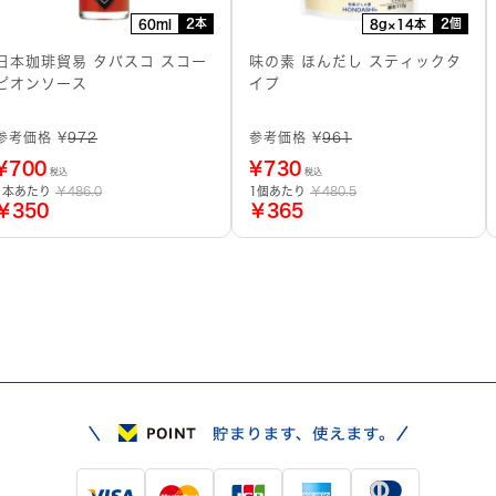
2本
2個
60ml
8g×14本
日本珈琲貿易 タバスコ スコー
味の素 ほんだし スティックタ
ピオンソース
イプ
参考価格 ¥
972
参考価格 ¥
961
¥
700
¥
730
税込
税込
1本あたり
￥486.0
1個あたり
￥480.5
￥350
￥365