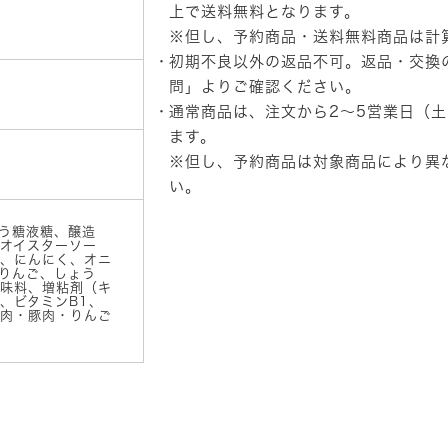
リ
上で送料無料となります。
ケ
※但し、予約商品・送料無料商品は計
ン
初期不良以外の返品不可。返品・交換
の
ノ
問」
よりご確認ください。
ン
通常商品は、注文から2～5営業日（
オ
イ
ます。
ル
※但し、予約商品は対象商品により異
中
い。
華
ご
ま
どう糖液糖、醸造
個
オイスターソー
、にんにく、オニ
りんご、しょう
酸味料、増粘剤（キ
、ビタミンB1、
肉・豚肉・りんご