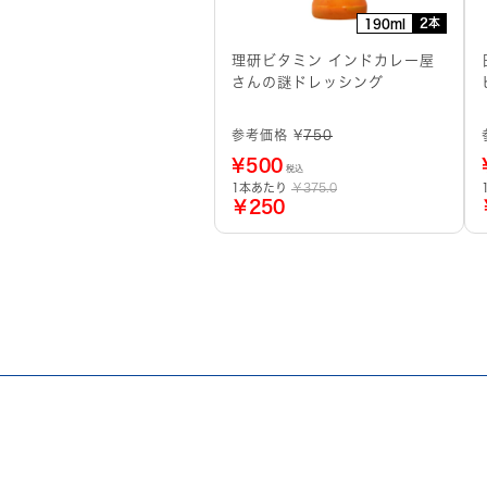
2本
190ml
理研ビタミン インドカレー屋
さんの謎ドレッシング
参考価格 ¥
750
¥
500
税込
1本あたり
￥375.0
￥250