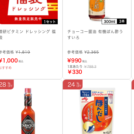
3本
300ml
1セット
理研ビタミン ドレッシング 福
チョーコー醤油 有機ぽん酢う
袋
すいろ
参考価格 ¥
1,819
参考価格 ¥
2,365
¥
1,000
¥
990
税込
税込
1本あたり
￥788.3
おすすめ
￥330
28
24