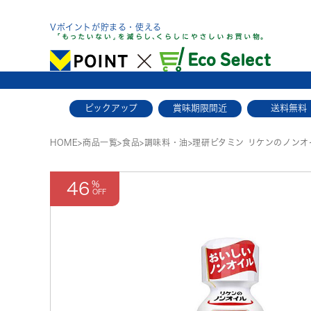
Skip
to
Vポイントが貯まる・使える
content
ピックアップ
賞味期限間近
送料無料
HOME
>
商品一覧
>
食品
>
調味料・油
>
理研ビタミン リケンのノンオ
46