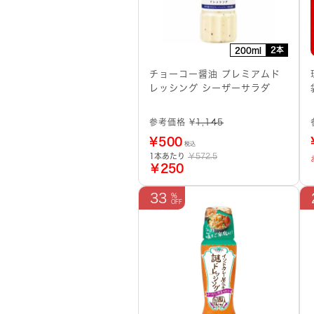
2本
200ml
チョーコー醤油 プレミアムド
レッシング シーザーサラダ
参考価格 ¥
1,145
¥
500
税込
1本あたり
￥572.5
￥250
33