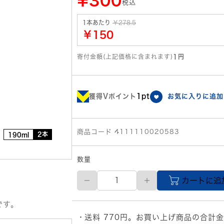
¥300
税込
1本あたり
￥278.5
￥150
寄付金額(上記価格に含まれます)
1円
獲得Vポイント
1pt
お気に入りに追加
商品コード 4111110020583
2本
190ml
数量
理
カートに追
研
ビ
タ
です。
ミ
送料 770円。お買い上げ商品の合計金
ン