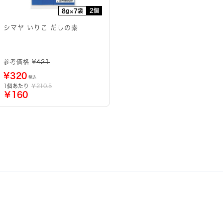
2個
8g×7袋
シマヤ いりこ だしの素
参考価格 ¥
421
¥
320
税込
1個あたり
￥210.5
￥160