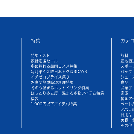
特集
カテ
特集テスト
飲料
家計応援セール
産地直
冬に頼れる韓国コスメ特集
スポー
毎月第４金曜日おトクな3DAYS
バッグ
イチゼロプライス祭り
シュー
お家で簡単時短料理特集
食品
冬の心温まるホットドリンク特集
お菓子
ほっこり冬支度！温まる冬物アイテム特集
家電
福袋
韓国ア
1,000円以下アイテム特集
ペット
アパレ
日用品
美容・
その他