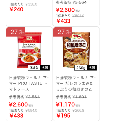
参考価格 ¥
3,564
1個あたり
￥338.0
￥240
¥
2,600
税込
1個あたり
￥594.0
￥433
27
27
6個
6個
3袋入
260g
日清製粉ウェルナ マ･
日清製粉ウェルナ マ･
マー PRO TASTE ト
マー だしのうまみた
マトソース
っぷりの和風きのこ
参考価格 ¥
3,564
参考価格 ¥
1,601
¥
2,600
¥
1,170
税込
税込
1個あたり
￥594.0
1個あたり
￥266.8
￥433
￥195