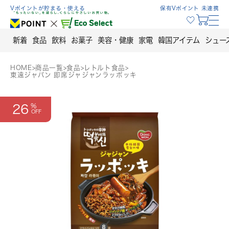
Skip
Vポイントが貯まる・使える
保有Vポイント 未連携
to
content
新着
食品
飲料
お菓子
美容・健康
家電
韓国アイテム
シュー
HOME
>
商品一覧
>
食品
>
レトルト食品
>
東遠ジャパン 即席ジャジャンラッポッキ
26