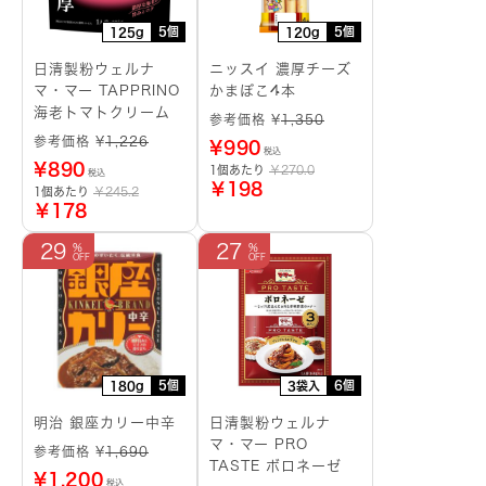
5個
5個
125g
120g
日清製粉ウェルナ
ニッスイ 濃厚チーズ
マ・マー TAPPRINO
かまぼこ4本
海老トマトクリーム
参考価格 ¥
1,350
参考価格 ¥
1,226
¥
990
税込
¥
890
1個あたり
￥270.0
税込
￥198
1個あたり
￥245.2
￥178
29
27
5個
6個
180g
3袋入
明治 銀座カリー中辛
日清製粉ウェルナ
マ・マー PRO
参考価格 ¥
1,690
TASTE ボロネーゼ
¥
1,200
税込