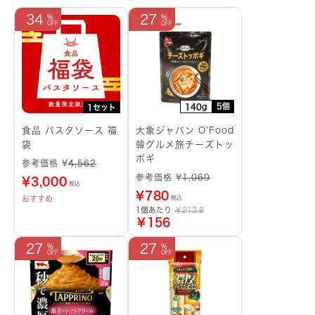
34
27
5個
140g
1セット
食品 パスタソース 福
大象ジャパン O’Food
袋
韓グルメ旅チーズトッ
ポギ
参考価格 ¥
4,562
参考価格 ¥
1,069
¥
3,000
税込
¥
780
おすすめ
税込
1個あたり
￥213.8
￥156
27
27