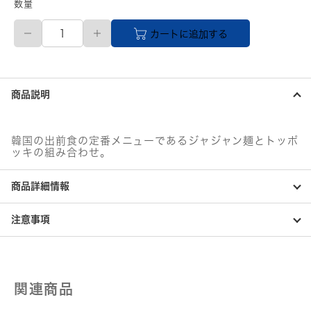
数量
東
カートに追加する
遠
ジ
ャ
パ
ン
商品説明
即
席
ジ
ャ
韓国の出前食の定番メニューであるジャジャン麺とトッポ
ジ
ッキの組み合わせ。
ャ
ン
商品詳細情報
ラ
ッ
ポ
注意事項
ッ
キ
個
関連商品