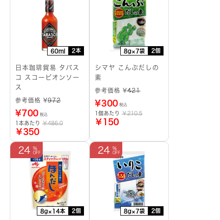
2本
2個
60ml
8g×7袋
日本珈琲貿易 タバス
シマヤ こんぶだしの
コ スコーピオンソー
素
ス
参考価格 ¥
421
参考価格 ¥
972
¥
300
税込
¥
700
1個あたり
￥210.5
税込
￥150
1本あたり
￥486.0
￥350
24
24
2個
2個
8g×14本
8g×7袋