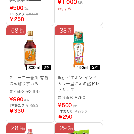
参考価格 ¥
1,145
¥
1,000
税込
¥
500
おすすめ
税込
1本あたり
￥572.5
￥250
58
33
3本
2本
300ml
190ml
チョーコー醤油 有機
理研ビタミン インド
ぽん酢うすいろ
カレー屋さんの謎ドレ
ッシング
参考価格 ¥
2,365
参考価格 ¥
750
¥
990
税込
¥
500
1本あたり
￥788.3
税込
￥330
1本あたり
￥375.0
￥250
28
29