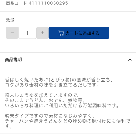
商品コード 4111110030295
数量
シ
カートに追加する
マ
ヤ
万
能
だ
商品説明
し
焼
き
あ
香ばしく焼いたあご(とびうお)の風味が香り立ち、
ご
コクがあり素材の味を引き立てるだしです。
だ
し
粉末しょうゆを加えていますので、
個
そのままでうどん、おでん、煮物等、
いろいろな料理にご利用いただける万能調味料です。
粉末タイプですので素材になじみやすく、
チャーハンや焼きうどんなどの炒め物の味付けにも便利で
す。