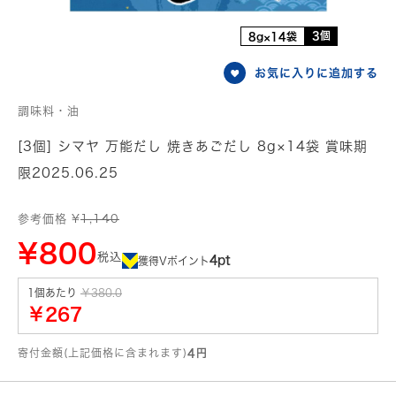
3個
8g×14袋
お気に入りに追加する
調味料・油
[3個] シマヤ 万能だし 焼きあごだし 8g×14袋 賞味期
限2025.06.25
参考価格 ¥
1,140
¥800
税込
4pt
獲得Vポイント
1個あたり
￥380.0
￥267
寄付金額(上記価格に含まれます)
4円