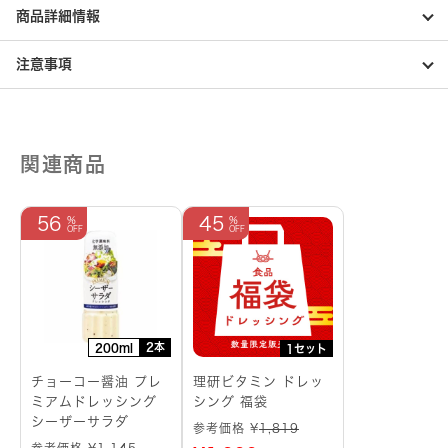
商品詳細情報
注意事項
関連商品
56
45
2本
200ml
1セット
チョーコー醤油 プレ
理研ビタミン ドレッ
ミアムドレッシング
シング 福袋
シーザーサラダ
参考価格 ¥
1,819