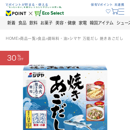
Skip
Vポイントが貯まる・使える
保有Vポイント 未連携
to
content
新着
食品
飲料
お菓子
美容・健康
家電
韓国アイテム
シュー
HOME
>
商品一覧
>
食品
>
調味料・油
>
シマヤ 万能だし 焼きあごだし
30