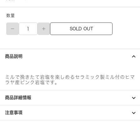
数量
ソ
SOLD OUT
ル
ト
カ
ン
パ
商品説明
ニ
ー
シ
ェ
ミルで挽きたて岩塩を楽しめるセラミック製ミル付のヒマ
フ
ラヤ産ピンク岩塩です。
ピ
ン
商品詳細情報
ク
岩
塩
注意事項
ミ
ル
付
個