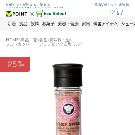
Skip
Vポイントが貯まる・使える
保有Vポイント 未連携
to
content
新着
食品
飲料
お菓子
美容・健康
家電
韓国アイテム
シュー
HOME
>
商品一覧
>
食品
>
調味料・油
>
ソルトカンパニー シェフピンク岩塩ミル付
25