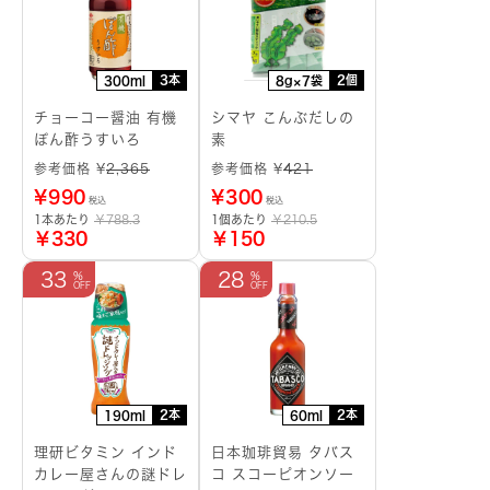
3本
2個
300ml
8g×7袋
チョーコー醤油 有機
シマヤ こんぶだしの
ぽん酢うすいろ
素
参考価格 ¥
2,365
参考価格 ¥
421
¥
990
¥
300
税込
税込
1本あたり
￥788.3
1個あたり
￥210.5
￥330
￥150
33
28
2本
2本
190ml
60ml
理研ビタミン インド
日本珈琲貿易 タバス
カレー屋さんの謎ドレ
コ スコーピオンソー