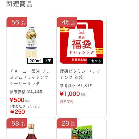
関連商品
56
45
2本
200ml
1セット
チョーコー醤油 プレ
理研ビタミン ドレッ
ミアムドレッシング
シング 福袋
シーザーサラダ
参考価格 ¥
1,819
参考価格 ¥
1,145
¥
1,000
税込
¥
500
おすすめ
税込
1本あたり
￥572.5
￥250
58
29