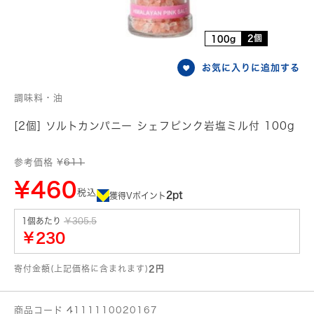
2個
100g
お気に入りに追加する
調味料・油
[2個] ソルトカンパニー シェフピンク岩塩ミル付 100g
参考価格 ¥
611
¥460
税込
2pt
獲得Vポイント
1個あたり
￥305.5
￥230
寄付金額(上記価格に含まれます)
2円
商品コード 4111110020167