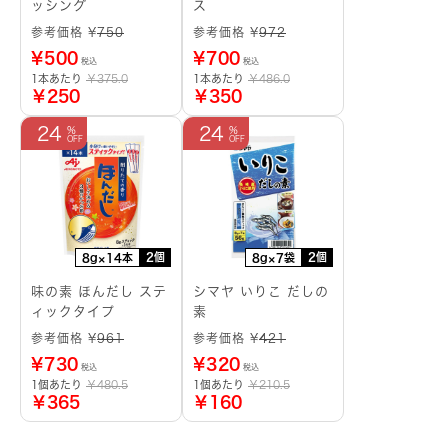
ッシング
ス
参考価格 ¥
750
参考価格 ¥
972
¥
500
¥
700
税込
税込
1本あたり
￥375.0
1本あたり
￥486.0
￥250
￥350
24
24
2個
2個
8g×14本
8g×7袋
味の素 ほんだし ステ
シマヤ いりこ だしの
ィックタイプ
素
参考価格 ¥
961
参考価格 ¥
421
¥
730
¥
320
税込
税込
1個あたり
￥480.5
1個あたり
￥210.5
￥365
￥160