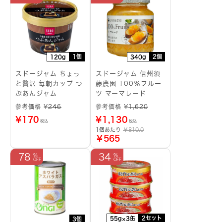
1個
2個
120g
340g
スドージャム ちょっ
スドージャム 信州須
と贅沢 毎朝カップ つ
藤農園 100％フルー
ぶあんジャム
ツ マーマレード
参考価格 ¥
246
参考価格 ¥
1,620
¥
170
¥
1,130
税込
税込
1個あたり
￥810.0
￥565
78
34
2セット
55g×3缶
3個