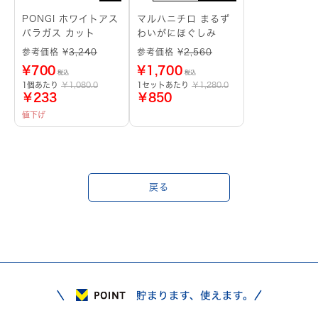
PONGI ホワイトアス
マルハニチロ まるず
パラガス カット
わいがにほぐしみ
参考価格 ¥
3,240
参考価格 ¥
2,560
¥
700
¥
1,700
税込
税込
1個あたり
￥1,080.0
1セットあたり
￥1,280.0
￥233
￥850
値下げ
戻る