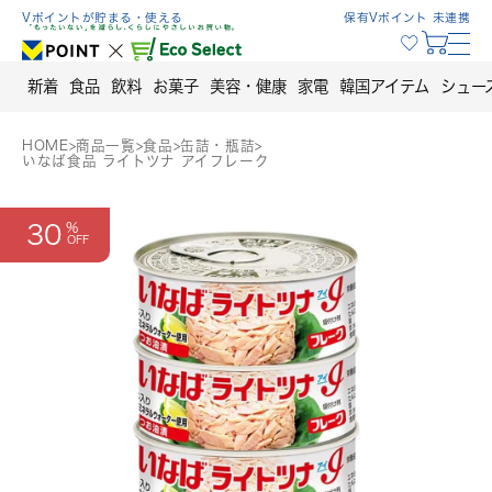
Skip
Vポイントが貯まる・使える
保有Vポイント 未連携
to
content
新着
食品
飲料
お菓子
美容・健康
家電
韓国アイテム
シュー
HOME
>
商品一覧
>
食品
>
缶詰・瓶詰
>
いなば食品 ライトツナ アイフレーク
30