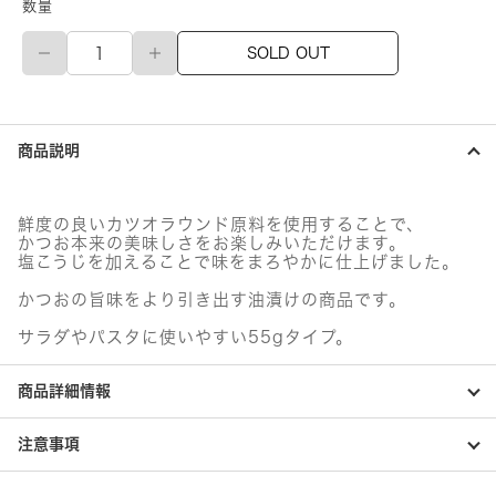
数量
い
SOLD OUT
な
ば
食
品
ラ
商品説明
イ
ト
ツ
ナ
鮮度の良いカツオラウンド原料を使用することで、
ア
かつお本来の美味しさをお楽しみいただけます。
イ
塩こうじを加えることで味をまろやかに仕上げました。
フ
レ
かつおの旨味をより引き出す油漬けの商品です。
ー
サラダやパスタに使いやすい55gタイプ。
ク
個
商品詳細情報
注意事項