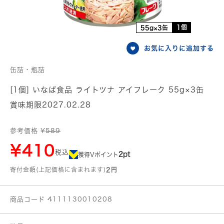
1個
55g×3缶
お気に入りに追加する
缶詰・瓶詰
[1個] いなば食品 ライトツナ アイフレーク 55g×3缶
賞味期限2027.02.28
参考価格 ¥
589
¥410
税込
2pt
獲得Vポイント
寄付金額(上記価格に含まれます)
2円
商品コード 4111130010208