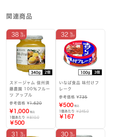
関連商品
38
32
2個
3個
340g
100g
スドージャム 信州須
いなば食品 味付けフ
藤農園 100％フルー
レーク
ツ アップル
参考価格 ¥
735
参考価格 ¥
1,620
¥
500
税込
¥
1,000
1個あたり
￥245.0
税込
￥167
1個あたり
￥810.0
￥500
31
30