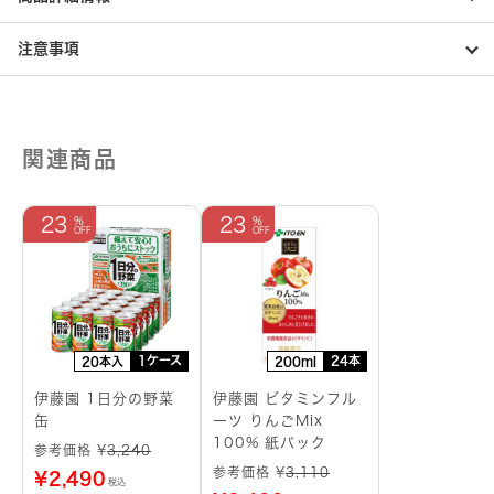
性
表
示
注意事項
食
品】
個
関連商品
23
23
1ケース
24本
20本入
200ml
伊藤園 1日分の野菜
伊藤園 ビタミンフル
缶
ーツ りんごMix
100% 紙パック
参考価格 ¥
3,240
参考価格 ¥
3,110
¥
2,490
税込