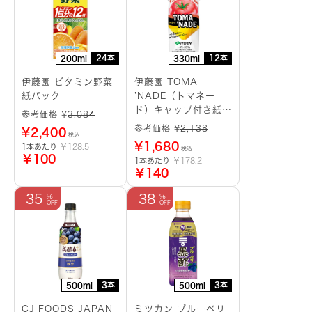
24本
12本
200ml
330ml
伊藤園 ビタミン野菜
伊藤園 TOMA
紙パック
’NADE（トマネー
ド）キャップ付き紙パ
参考価格 ¥
3,084
ック
参考価格 ¥
2,138
¥
2,400
税込
¥
1,680
1本あたり
￥128.5
税込
￥100
1本あたり
￥178.2
￥140
35
38
3本
3本
500ml
500ml
CJ FOODS JAPAN
ミツカン ブルーベリ