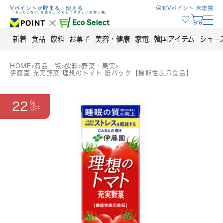
Skip
Vポイントが貯まる・使える
保有Vポイント 未連携
to
content
新着
食品
飲料
お菓子
美容・健康
家電
韓国アイテム
シュー
HOME
>
商品一覧
>
飲料
>
野菜・果実
>
伊藤園 充実野菜 理想のトマト 紙パック【機能性表示食品】
22