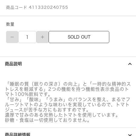
商品コード 4113320240755
数量
伊
SOLD OUT
藤
園
充
実
野
商品説明
菜
理
想
の
「睡眠の質（眠りの深さ）の向上」と「一時的な精神的ス
ト
トレスを軽減する」2つの機能を持つ機能性表示食品のト
マ
マト100%飲料です。
ト
「甘み」「酸味」「うまみ」のバランスを整え、まるでフ
紙
ルーツトマトのような味わいを実現しているので、トマト
ジュースが苦手な方にもおすすめです。
パ
濃厚で甘みのある完熟したトマトを使用しています。
ッ
砂糖・食塩は一切使用しておりません。
ク
【機
能
商品詳細情報