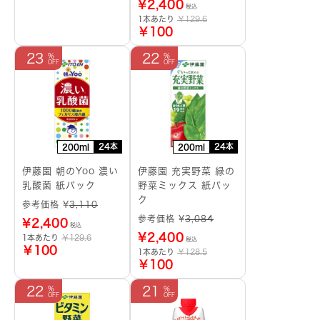
¥
2,400
税込
1本あたり
￥129.6
￥100
23
22
24本
24本
200ml
200ml
伊藤園 朝のYoo 濃い
伊藤園 充実野菜 緑の
乳酸菌 紙パック
野菜ミックス 紙パッ
ク
参考価格 ¥
3,110
参考価格 ¥
3,084
¥
2,400
税込
¥
2,400
1本あたり
￥129.6
税込
￥100
1本あたり
￥128.5
￥100
22
21