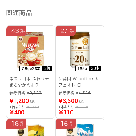
コ
ア
関連商品
紙
パ
ッ
ク
43
27
個
3個
30本
7.9g×26本
165g
ネスレ日本 ふわラテ
伊藤園 W coffee カ
まろやかミルク
フェオレ 缶
参考価格 ¥
2,122
参考価格 ¥
4,536
¥
1,200
¥
3,300
税込
税込
1個あたり
￥707.3
1本あたり
￥151.2
￥400
￥110
16
16