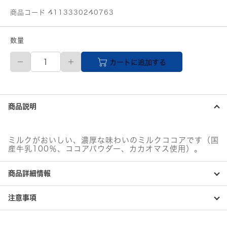
商品コード 4113330240763
数量
伊
カートに追加する
藤
園
チ
チ
ヤ
商品説明
ス
ミ
ル
ク
ミルクがおいしい、濃厚な味わいのミルクココアです（国
が
産牛乳100％、ココアパウダー、カカオマス使用）。
お
い
商品詳細情報
し
い
ミ
注意事項
ル
ク
コ