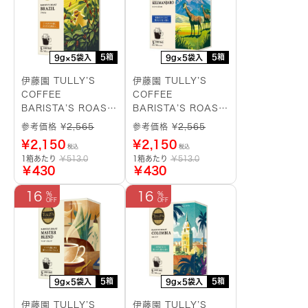
5箱
5箱
9g×5袋入
9g×5袋入
伊藤園 TULLY’S
伊藤園 TULLY’S
COFFEE
COFFEE
BARISTA’S ROAST
BARISTA’S ROAST
ブラジル ドリップバ
キリマンジャロ ドリ
参考価格 ¥
2,565
参考価格 ¥
2,565
ッグ
ップバッグ
¥
2,150
¥
2,150
税込
税込
1箱あたり
￥513.0
1箱あたり
￥513.0
￥430
￥430
16
16
5箱
5箱
9g×5袋入
9g×5袋入
伊藤園 TULLY’S
伊藤園 TULLY’S