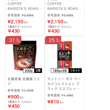
COFFEE
COFFEE
BARISTA’S ROAST
BARISTA’S ROAST
マスターブレンド ド
コロンビア ドリップ
参考価格 ¥
2,565
参考価格 ¥
2,565
リップバッグ
バッグ
¥
2,150
¥
2,150
税込
税込
1箱あたり
￥513.0
1箱あたり
￥513.0
￥430
￥430
31
25
2個
1セット
200g
185g×6缶
名糖産業 乳酸菌ココ
サントリー ボス ワー
ア
ルドコレクション ブ
ラック エスプレッソ
参考価格 ¥
1,296
ペルー
参考価格 ¥
1,080
¥
900
税込
¥
810
1個あたり
￥648.0
税込
￥450