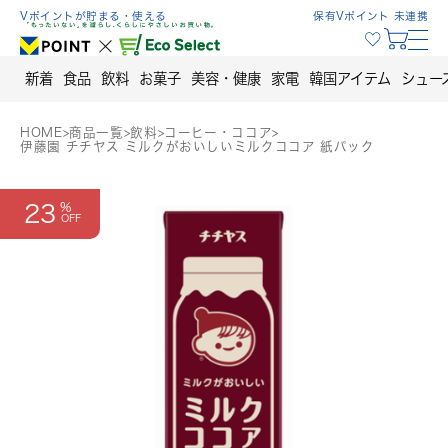
Skip
Vポイントが貯まる・使える
保有Vポイント 未連携
to
content
新着
食品
飲料
お菓子
美容・健康
家電
韓国アイテム
シュー
HOME
>
商品一覧
>
飲料
>
コーヒー・ココア
>
伊藤園 チチヤス ミルクがおいしいミルクココア 紙パック
23