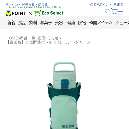
Skip
Vポイントが貯まる・使える
保有Vポイント 未連携
to
content
新着
食品
飲料
お菓子
美容・健康
家電
韓国アイテム
シュー
HOME
>
商品一覧
>
家電
>
その他
>
【直送品】真空断熱ボトル 0.5L ミントグリーン