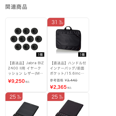
関連商品
31
1個
1個
【直送品】Jabra BIZ
【直送品】ハンドル付
2400 II用 イヤーク
インナーバッグ/前面
ッション レザー(M)
ポケット/15.6inch/
(10個入)
ブラック
参考価格 ¥
3,440
¥
9,250
税込
¥
2,365
税込
25
25