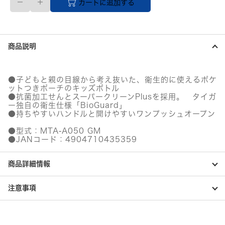
カートに追加する
送
品】
真
空
断
商品説明
熱
ボ
ト
ル
●子どもと親の目線から考え抜いた、衛生的に使えるポケ
0.5L
ットつきポーチのキッズボトル
ミ
●抗菌加工せんとスーパークリーンPlusを採用。 タイガ
ン
ー独自の衛生仕様「BioGuard」
ト
●持ちやすいハンドルと開けやすいワンプッシュオープン
グ
●型式：MTA-A050 GM
リ
●JANコード：4904710435359
ー
ン
個
商品詳細情報
注意事項