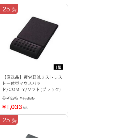
25
1個
【直送品】疲労軽減リストレス
ト一体型マウスパッ
ド/COMFY/ソフト(ブラック)
参考価格 ¥
1,380
¥
1,033
税込
25