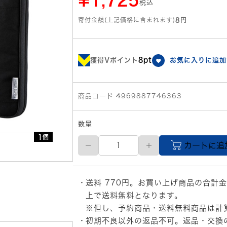
¥1,725
税込
寄付金額(上記価格に含まれます)
8円
獲得Vポイント
8pt
お気に入りに追加
商品コード 4969887746363
数量
1個
【直
カートに追
送
品】
サ
ン
送料 770円。お買い上げ商品の合計金
ワ
サ
上で送料無料となります。
プ
※但し、予約商品・送料無料商品は計
ラ
初期不良以外の返品不可。返品・交換
イ