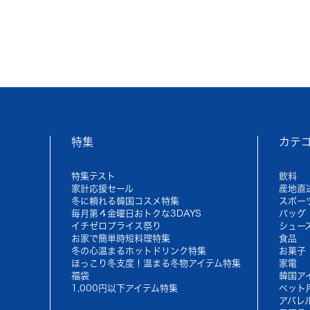
特集
カテ
特集テスト
飲料
家計応援セール
産地直
冬に頼れる韓国コスメ特集
スポー
毎月第４金曜日おトクな3DAYS
バッグ
イチゼロプライス祭り
シュー
お家で簡単時短料理特集
食品
冬の心温まるホットドリンク特集
お菓子
ほっこり冬支度！温まる冬物アイテム特集
家電
福袋
韓国ア
1,000円以下アイテム特集
ペット
アパレ