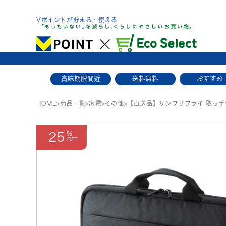
Skip
to
Vポイントが貯まる・使える
content
賞味期限間近
送料無料
おすすめ
HOME
>
商品一覧
>
家電
>
その他
>
【直送品】サンワサプライ 取っ手
25