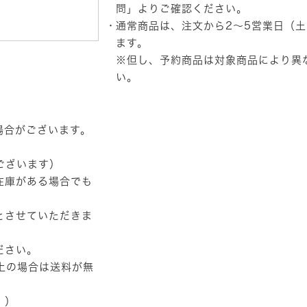
取
問」
よりご確認ください。
っ
通常商品は、注文から2～5営業日（
手
付
ます。
き
※但し、予約商品は対象商品により異
PC
い。
イ
ン
ナ
ー
ケ
場合がございます。
ー
ス
ございます）
（13.3
イ
在庫がある場合でも
ン
チ
ワ
とさせていただきま
イ
ド・
ださい。
ブ
ラ
以上の場合は送料が無
ッ
ク）
個
。）