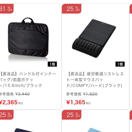
31
25
1個
1個
【直送品】ハンドル付インナー
【直送品】疲労軽減リストレス
バッグ/前面ポケッ
ト一体型マウスパッ
ト/15.6inch/ブラック
ド/COMFY/ハード(ブラック)
参考価格 ¥
3,440
参考価格 ¥
1,820
¥
2,365
¥
1,365
税込
税込
25
25