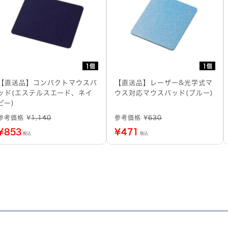
1個
1個
【直送品】コンパクトマウスパ
【直送品】レーザー&光学式マ
ッド(エステルスエード、ネイ
ウス対応マウスパッド(ブルー)
ビー)
参考価格 ¥
1,140
参考価格 ¥
630
¥
853
¥
471
税込
税込