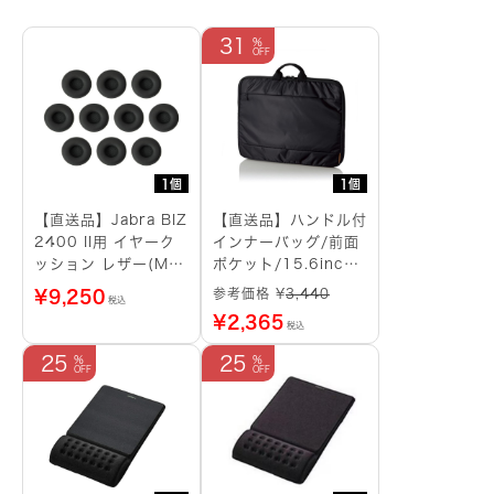
（15.6
イ
31
ン
チ
ワ
イ
ド・
ブ
ラ
1個
1個
ッ
ク）
【直送品】Jabra BIZ
【直送品】ハンドル付
個
2400 II用 イヤーク
インナーバッグ/前面
ッション レザー(M)
ポケット/15.6inch/
(10個入)
ブラック
参考価格 ¥
3,440
¥
9,250
税込
¥
2,365
税込
25
25