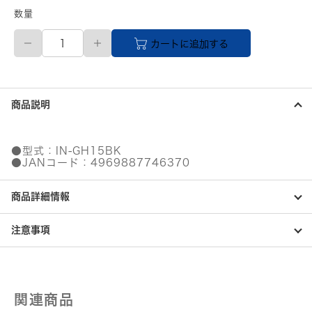
数量
【直
カートに追加する
送
品】
サ
ン
ワ
商品説明
サ
プ
ラ
イ
●型式：IN-GH15BK
取
●JANコード：4969887746370
っ
手
商品詳細情報
付
き
PC
注意事項
イ
ン
ナ
ー
ケ
関連商品
ー
ス