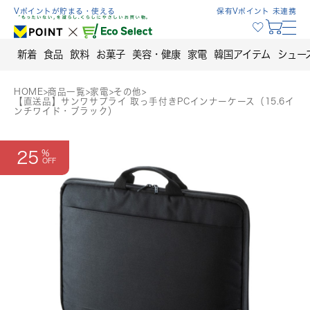
Skip
Vポイントが貯まる・使える
保有Vポイント 未連携
to
content
新着
食品
飲料
お菓子
美容・健康
家電
韓国アイテム
シュー
HOME
>
商品一覧
>
家電
>
その他
>
【直送品】サンワサプライ 取っ手付きPCインナーケース（15.6イ
ンチワイド・ブラック）
25