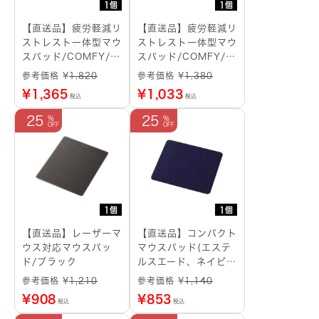
1個
1個
【直送品】疲労軽減リ
【直送品】疲労軽減リ
ストレスト一体型マウ
ストレスト一体型マウ
スパッド/COMFY/ハ
スパッド/COMFY/ソ
ード(ブラック)
フト(ブラック)
参考価格 ¥
1,820
参考価格 ¥
1,380
¥
1,365
¥
1,033
税込
税込
25
25
1個
1個
【直送品】レーザーマ
【直送品】コンパクト
ウス対応マウスパッ
マウスパッド(エステ
ド/ブラック
ルスエード、ネイビ
ー)
参考価格 ¥
1,210
参考価格 ¥
1,140
¥
908
¥
853
税込
税込