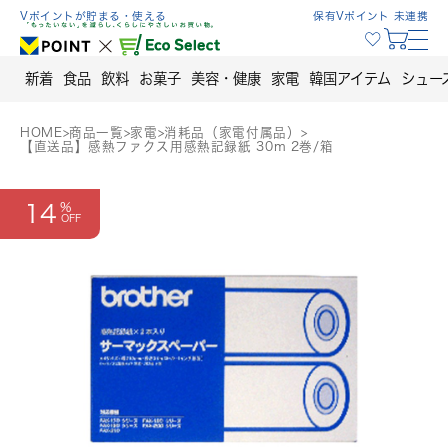
Skip
Vポイントが貯まる・使える
保有Vポイント 未連携
to
content
新着
食品
飲料
お菓子
美容・健康
家電
韓国アイテム
シュー
HOME
>
商品一覧
>
家電
>
消耗品（家電付属品）
>
【直送品】感熱ファクス用感熱記録紙 30m 2巻/箱
14