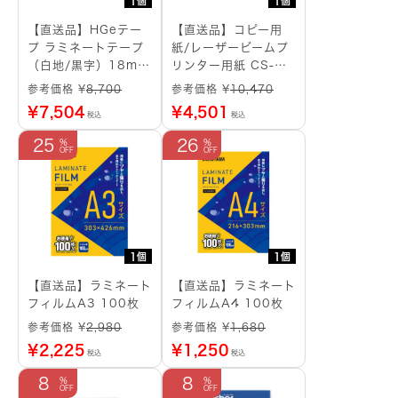
1個
1個
【直送品】HGeテー
【直送品】コピー用
プ ラミネートテープ
紙/レーザービームプ
（白地/黒字）18mm
リンター用紙 CS-
長さ8m 5本パック
068 A4
参考価格 ¥
8,700
参考価格 ¥
10,470
¥
7,504
¥
4,501
税込
税込
25
26
1個
1個
【直送品】ラミネート
【直送品】ラミネート
フィルムA3 100枚
フィルムA4 100枚
参考価格 ¥
2,980
参考価格 ¥
1,680
¥
2,225
¥
1,250
税込
税込
8
8