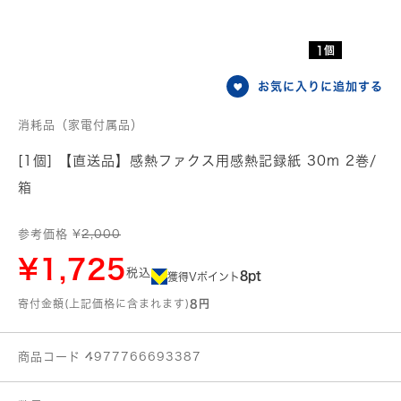
1個
お気に入りに追加する
消耗品（家電付属品）
[1個] 【直送品】感熱ファクス用感熱記録紙 30m 2巻/
箱
参考価格 ¥
2,000
¥1,725
税込
8pt
獲得Vポイント
寄付金額(上記価格に含まれます)
8円
商品コード 4977766693387