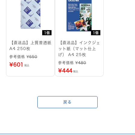
1個
1個
【直送品】上質普通紙
【直送品】インクジェ
A4 250枚
ット紙（マット仕上
げ） A4 25枚
参考価格 ¥
650
参考価格 ¥
480
¥
601
税込
¥
444
税込
戻る