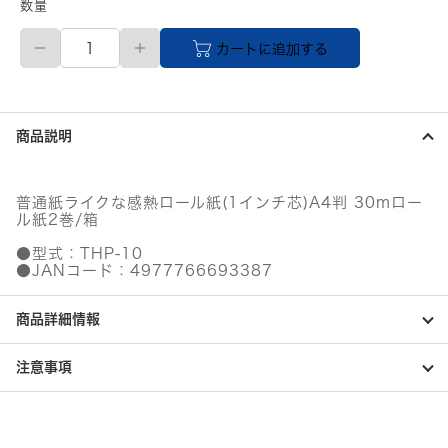
数量
【直
カートに追加する
送
品】
感
熱
フ
商品説明
ァ
ク
ス
用
普通紙ライクな感熱ロール紙(1インチ芯)A4判 30mロー
感
ル紙2巻/箱
熱
記
●型式：THP-10
録
●JANコード：4977766693387
紙
30m
商品詳細情報
2
巻/
箱
注意事項
個