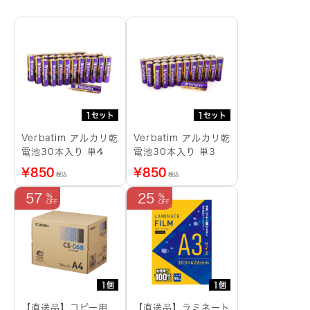
5
本
パ
ッ
ク
個
1セット
1セット
Verbatim アルカリ乾
Verbatim アルカリ乾
電池30本入り 単4
電池30本入り 単3
¥
850
¥
850
税込
税込
57
25
1個
1個
【直送品】コピー用
【直送品】ラミネート