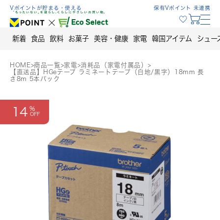
Skip
Vポイントが貯まる・使える
保有Vポイント 未連携
to
content
新着
食品
飲料
お菓子
美容・健康
家電
韓国アイテム
シュー
HOME
>
商品一覧
>
家電
>
消耗品（家電付属品）
>
【直送品】HGeテープ ラミネートテープ（白地/黒字）18mm 長
さ8m 5本パック
14