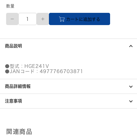
数量
【直
カートに追加する
送
品】
HGe
テ
ー
商品説明
プ
ラ
ミ
ネ
●型式：HGE241V
ー
●JANコード：4977766703871
ト
テ
商品詳細情報
ー
プ
（白
注意事項
地/
黒
字）
18mm
長
関連商品
さ
8m