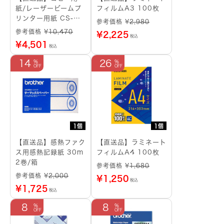
紙/レーザービームプ
フィルムA3 100枚
リンター用紙 CS-
参考価格 ¥
2,980
068 A4
参考価格 ¥
10,470
¥
2,225
税込
¥
4,501
税込
14
26
1個
1個
【直送品】感熱ファク
【直送品】ラミネート
ス用感熱記録紙 30m
フィルムA4 100枚
2巻/箱
参考価格 ¥
1,680
参考価格 ¥
2,000
¥
1,250
税込
¥
1,725
税込
8
8