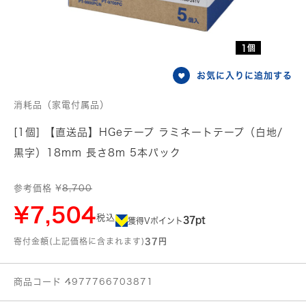
1個
お気に入りに追加する
消耗品（家電付属品）
[1個] 【直送品】HGeテープ ラミネートテープ（白地/
黒字）18mm 長さ8m 5本パック
参考価格 ¥
8,700
¥7,504
税込
37pt
獲得Vポイント
寄付金額(上記価格に含まれます)
37円
商品コード 4977766703871