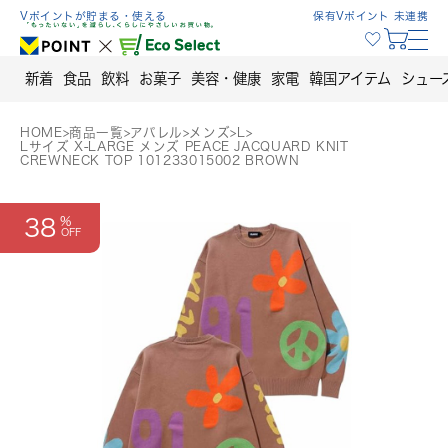
Skip
Vポイントが貯まる・使える
保有Vポイント 未連携
to
content
新着
食品
飲料
お菓子
美容・健康
家電
韓国アイテム
シュー
HOME
>
商品一覧
>
アパレル
>
メンズ
>
L
>
Lサイズ X-LARGE メンズ PEACE JACQUARD KNIT
CREWNECK TOP 101233015002 BROWN
38