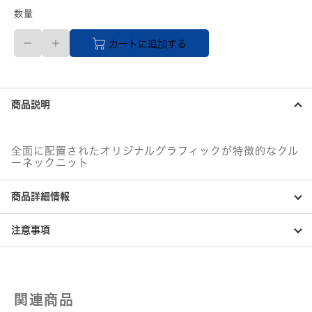
数量
L
カートに追加する
サ
イ
ズ
X-
LARGE
商品説明
メ
ン
ズ
PEACE
全面に配置されたオリジナルグラフィックが特徴的なクル
JACQUARD
ーネックニット
KNIT
CREWNECK
商品詳細情報
TOP
101233015002
BROWN
注意事項
個
関連商品