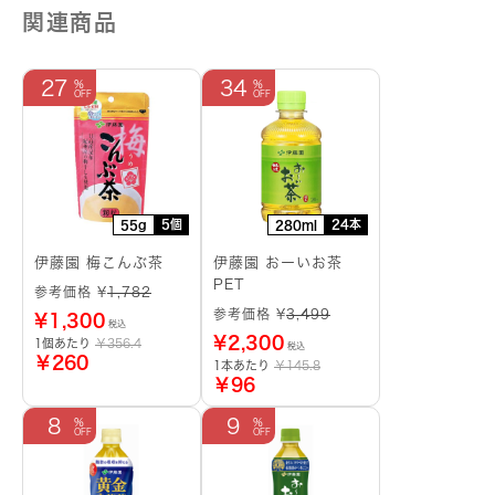
関連商品
27
34
5個
24本
55g
280ml
伊藤園 梅こんぶ茶
伊藤園 おーいお茶
PET
参考価格 ¥
1,782
参考価格 ¥
3,499
¥
1,300
税込
¥
2,300
1個あたり
￥356.4
税込
￥260
1本あたり
￥145.8
￥96
8
9