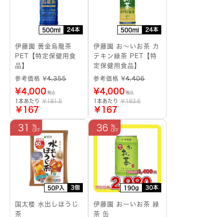
24本
24本
500ml
500ml
伊藤園 黄金烏龍茶
伊藤園 お～いお茶 カ
PET【特定保健用食
テキン緑茶 PET【特
品】
定保健用食品】
参考価格 ¥
4,355
参考価格 ¥
4,406
¥
4,000
¥
4,000
税込
税込
1本あたり
￥181.5
1本あたり
￥183.6
￥167
￥167
31
36
3個
30本
50P入
190g
国太楼 水出しほうじ
伊藤園 おーいお茶 緑
茶
茶 缶