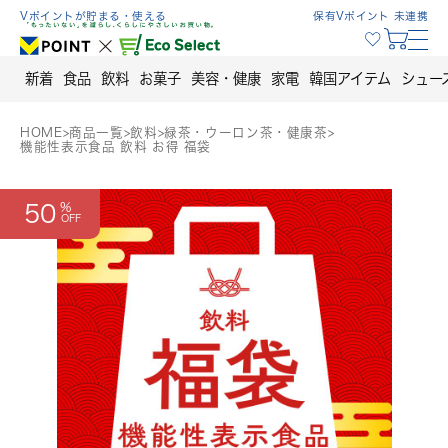
Skip
Vポイントが貯まる・使える
保有Vポイント 未連携
to
content
新着
食品
飲料
お菓子
美容・健康
家電
韓国アイテム
シュー
HOME
>
商品一覧
>
飲料
>
緑茶・ウーロン茶・健康茶
>
機能性表示食品 飲料 お得 福袋
50