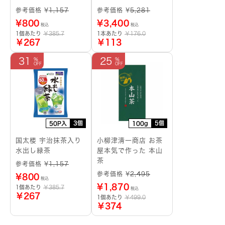
参考価格 ¥
1,157
参考価格 ¥
5,281
¥
800
¥
3,400
税込
税込
1個あたり
￥385.7
1本あたり
￥176.0
￥267
￥113
31
25
3個
5個
50P入
100g
国太楼 宇治抹茶入り
小柳津清一商店 お茶
水出し緑茶
屋本気で作った 本山
茶
参考価格 ¥
1,157
参考価格 ¥
2,495
¥
800
税込
¥
1,870
1個あたり
￥385.7
税込
￥267
1個あたり
￥499.0
￥374