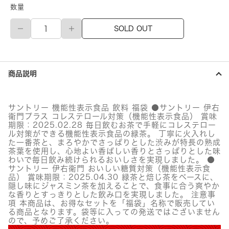
数量
機
SOLD OUT
能
性
表
示
食
商品説明
品
飲
料
お
サントリー 機能性表示食品 飲料 福袋 ●サントリー 伊右
得
衛門プラス コレステロール対策（機能性表示食品） 賞味
福
期限：2025.02.28 毎日飲むお茶で手軽にコレステロー
袋
ル対策ができる機能性表示食品の緑茶。 丁寧に火入れし
個
た一番茶と、まろやかでさっぱりとした渋みが特長の熟成
茶葉を使用し、心地よい香ばしい香りとさっぱりとした味
わいで毎日飲み続けられるおいしさを実現しました。 ●
サントリー 伊右衛門 おいしい糖質対策（機能性表示食
品） 賞味期限：2025.04.30 緑茶と焙じ茶をベースに、
隠し味にジャスミン茶を加えることで、食事に合う爽やか
な香りとすっきりとした飲み口を実現しました。 注意事
項 本商品は、お得なセットを「福袋」名称で販売してい
る商品となります。袋等に入っての発送ではございません
ので、予めご了承ください。