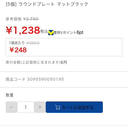
[5個] ラウンドプレート マットブラック
参考価格 ¥
2,750
¥1,238
税込
6pt
獲得Vポイント
1個あたり
￥550.0
￥248
寄付金額(上記価格に含まれます)
6円
商品コード 3095590050195
数量
ラ
カートに追加する
ウ
ン
ド
プ