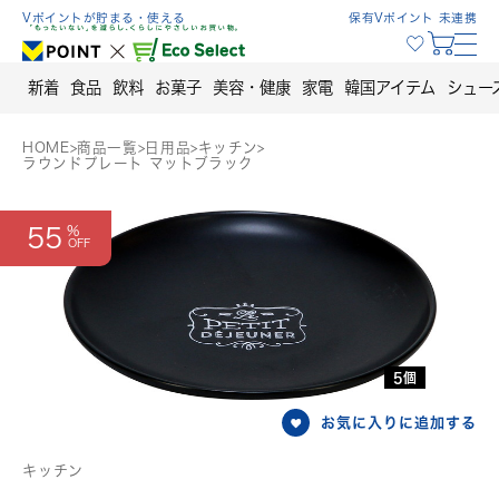
Skip
Vポイントが貯まる・使える
保有Vポイント 未連携
to
content
新着
食品
飲料
お菓子
美容・健康
家電
韓国アイテム
シュー
HOME
>
商品一覧
>
日用品
>
キッチン
>
ラウンドプレート マットブラック
55
5個
お気に入りに追加する
キッチン