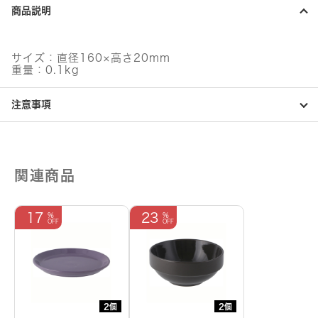
レ
商品説明
ー
ト
マ
ッ
サイズ：直径160×高さ20mm
ト
重量：0.1kg
ブ
ラ
注意事項
ッ
ク
個
関連商品
17
23
2個
2個