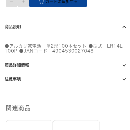
カートに追加する
送
品】
ア
ル
カ
商品説明
リ
乾
電
池
●アルカリ乾電池 単2形100本セット ●型式：LR14L
単
100P ●JANコード：4904530027048
2
形
商品詳細情報
個
注意事項
関連商品