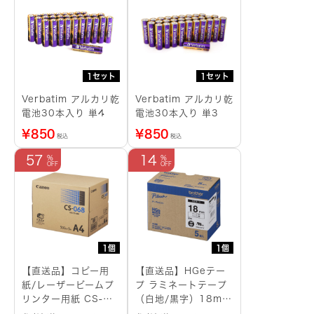
1セット
1セット
Verbatim アルカリ乾
Verbatim アルカリ乾
電池30本入り 単4
電池30本入り 単3
¥
850
¥
850
税込
税込
57
14
1個
1個
【直送品】コピー用
【直送品】HGeテー
紙/レーザービームプ
プ ラミネートテープ
リンター用紙 CS-
（白地/黒字）18mm
068 A4
長さ8m 5本パック