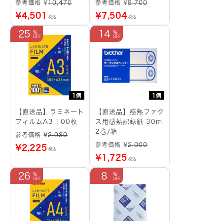
参考価格 ¥
10,470
参考価格 ¥
8,700
¥
4,501
¥
7,504
税込
税込
25
14
1個
1個
【直送品】ラミネート
【直送品】感熱ファク
フィルムA3 100枚
ス用感熱記録紙 30m
2巻/箱
参考価格 ¥
2,980
参考価格 ¥
2,000
¥
2,225
税込
¥
1,725
税込
26
8