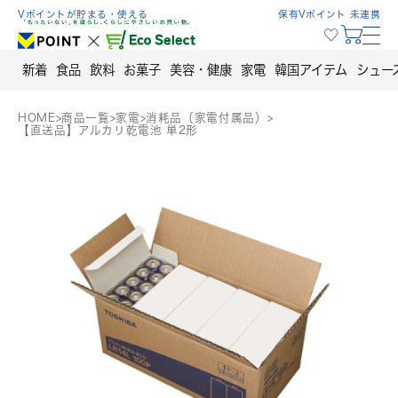
Skip
Vポイントが貯まる・使える
保有Vポイント 未連携
to
content
新着
食品
飲料
お菓子
美容・健康
家電
韓国アイテム
シュー
HOME
>
商品一覧
>
家電
>
消耗品（家電付属品）
>
【直送品】アルカリ乾電池 単2形