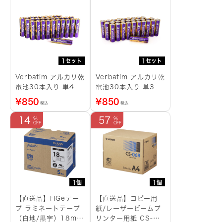
1セット
1セット
Verbatim アルカリ乾
Verbatim アルカリ乾
電池30本入り 単4
電池30本入り 単3
¥
850
¥
850
税込
税込
14
57
1個
1個
【直送品】HGeテー
【直送品】コピー用
プ ラミネートテープ
紙/レーザービームプ
（白地/黒字）18mm
リンター用紙 CS-