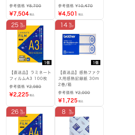
長さ8m 5本パック
068 A4
参考価格 ¥
8,700
参考価格 ¥
10,470
¥
7,504
¥
4,501
税込
税込
25
14
1個
1個
【直送品】ラミネート
【直送品】感熱ファク
フィルムA3 100枚
ス用感熱記録紙 30m
2巻/箱
参考価格 ¥
2,980
参考価格 ¥
2,000
¥
2,225
税込
¥
1,725
税込
26
8