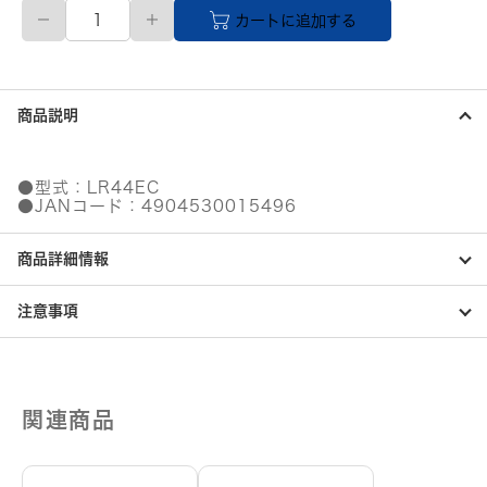
【直
カートに追加する
送
品】
ア
ル
カ
商品説明
リ
ボ
タ
ン
●型式：LR44EC
電
●JANコード：4904530015496
池
個
商品詳細情報
注意事項
関連商品