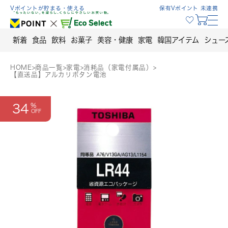
Skip
Vポイントが貯まる・使える
保有Vポイント 未連携
to
content
新着
食品
飲料
お菓子
美容・健康
家電
韓国アイテム
シュー
HOME
>
商品一覧
>
家電
>
消耗品（家電付属品）
>
【直送品】アルカリボタン電池
34